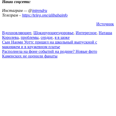
Наши соцсети:
Инстаграм — @
intrendru
Телеграм –
https://teleg.one/alibabainfo
Источник
Вдохновляющее
,
Шокирующее
здоровье
,
Интересное
,
Наташа
Королева
,
проблемы
,
сердце
,
я в шоке
Навигация
Сын Наоми Уоттс пришел на школьный выпускной с
макияжем и в кружевном платье
по
Располнела на фоне событий на родине? Новые фото
записям
Каменских не оценили фанаты