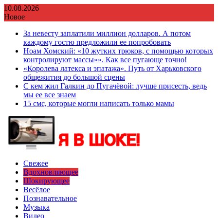
Перейти
10.08.2026
к
Новое
содержимому
За невесту заплатили миллион долларов. А потом
каждому гостю предложили ее попробовать
Ноам Хомский: «10 жутких трюков, с помощью которых
контролируют массы»». Как все пугающе точно!
«Королева латекса и эпатажа». Путь от Харьковского
общежития до большой сцены
С кем жил Галкин до Пугачёвой: лучше присесть, ведь
мы ее все знаем
15 смс, которые могли написать только мамы
Свежее
Вдохновляющее
Шокирующее
Весёлое
Познавательное
Музыка
Видео