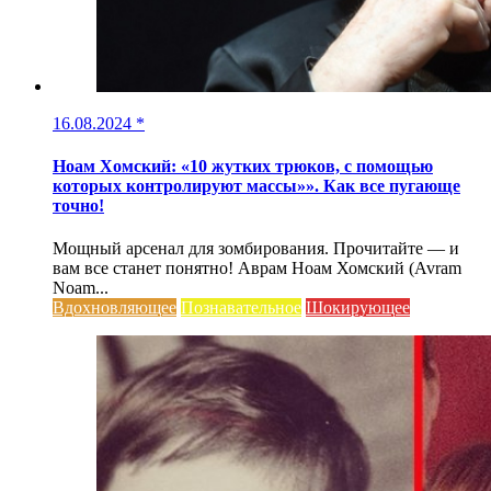
16.08.2024
*
Ноам Хомский: «10 жутких трюков, с помощью
которых контролируют массы»». Как все пугающе
точно!
Мощный арсенал для зомбирования. Прочитайте — и
вам все станет понятно! Аврам Ноам Хомский (Avram
Noam...
Вдохновляющее
Познавательное
Шокирующее