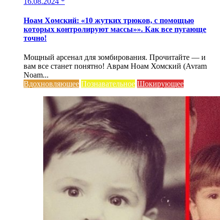
16.08.2024
*
Ноам Хомский: «10 жутких трюков, с помощью
которых контролируют массы»». Как все пугающе
точно!
Мощный арсенал для зомбирования. Прочитайте — и
вам все станет понятно! Аврам Ноам Хомский (Avram
Noam...
Вдохновляющее
Познавательное
Шокирующее