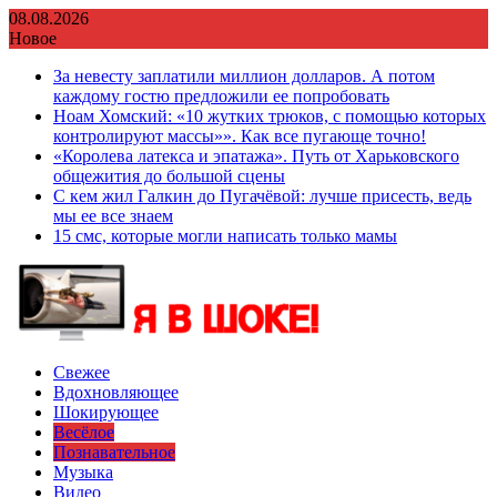
Перейти
08.08.2026
к
Новое
содержимому
За невесту заплатили миллион долларов. А потом
каждому гостю предложили ее попробовать
Ноам Хомский: «10 жутких трюков, с помощью которых
контролируют массы»». Как все пугающе точно!
«Королева латекса и эпатажа». Путь от Харьковского
общежития до большой сцены
С кем жил Галкин до Пугачёвой: лучше присесть, ведь
мы ее все знаем
15 смс, которые могли написать только мамы
Свежее
Вдохновляющее
Шокирующее
Весёлое
Познавательное
Музыка
Видео