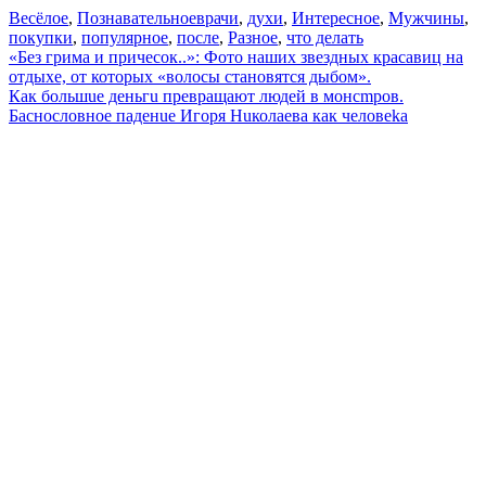
Весёлое
,
Познавательное
врачи
,
духи
,
Интересное
,
Мужчины
,
покупки
,
популярное
,
после
,
Разное
,
что делать
Навигация
«Бeз грима и причесок..»: Фото наших звездных красавиц на
отдыхе, от которых «волосы становятся дыбом».
по
Как большuе деньгu превращают людей в монсmров.
записям
Баснословное паденuе Игоря Нuколаева как человеkа