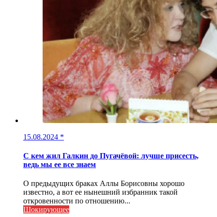
15.08.2024
*
С кем жил Галкин до Пугачёвой: лучше присесть,
ведь мы ее все знаем
О предыдущих браках Аллы Борисовны хорошо
известно, а вот ее нынешний избранник такой
откровенности по отношению...
Шокирующее