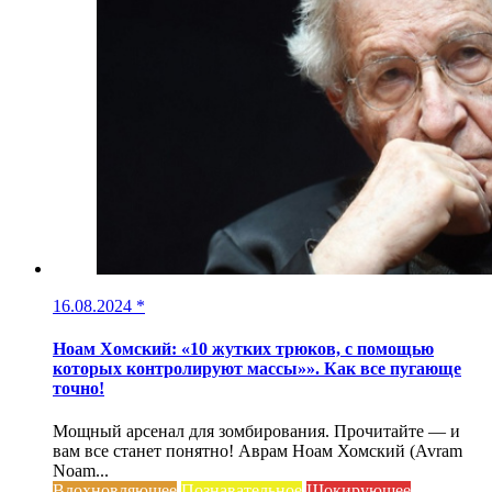
16.08.2024
*
Ноам Хомский: «10 жутких трюков, с помощью
которых контролируют массы»». Как все пугающе
точно!
Мощный арсенал для зомбирования. Прочитайте — и
вам все станет понятно! Аврам Ноам Хомский (Avram
Noam...
Вдохновляющее
Познавательное
Шокирующее