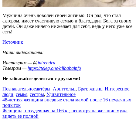
Мужчина очень доволен своей жизнью. Он рад, что стал
актером, имеет счастливую семью и благодарит Бога за своих
детей. Он даже ничего не желает для себя, ведь у него уже все
есть!
Источник
Наши видеоканалы:
Инстаграм — @
intrendru
Телеграм —
https://teleg.one/alibabainfo
Не забывайте делиться с друзьями!
Познавательное
актёры
,
Арнтгольц
,
Брат
,
жизнь
,
Интересное
,
люди
,
семья
,
сестры
,
Удивительное
Навигация
48-летняя женщина впервые стала мамой после 16 неудачных
попыток
по
Женщина, похудевшая на 166 кг, несмотря на желание мужа
записям
видеть ее полной