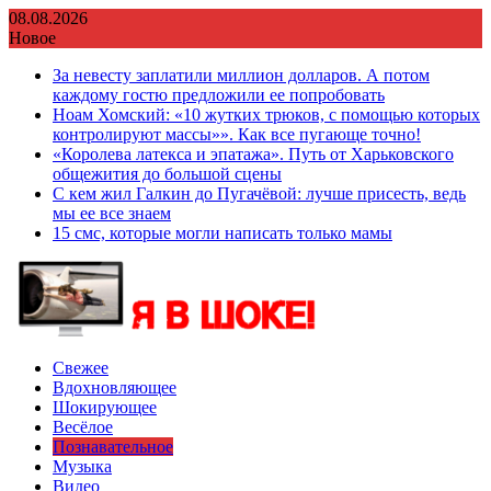
Перейти
08.08.2026
к
Новое
содержимому
За невесту заплатили миллион долларов. А потом
каждому гостю предложили ее попробовать
Ноам Хомский: «10 жутких трюков, с помощью которых
контролируют массы»». Как все пугающе точно!
«Королева латекса и эпатажа». Путь от Харьковского
общежития до большой сцены
С кем жил Галкин до Пугачёвой: лучше присесть, ведь
мы ее все знаем
15 смс, которые могли написать только мамы
Свежее
Вдохновляющее
Шокирующее
Весёлое
Познавательное
Музыка
Видео