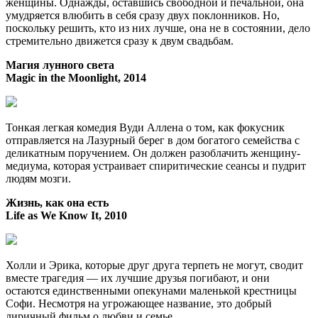
женщины. Однажды, оставшись свободной и печальной, она
умудряется влюбить в себя сразу двух поклонников. Но,
поскольку решить, кто из них лучше, она не в состоянии, дело
стремительно движется сразу к двум свадьбам.
Магия лунного света
Magic in the Moonlight, 2014
Тонкая легкая комедия Вуди Аллена о том, как фокусник
отправляется на Лазурный берег в дом богатого семейства с
деликатным поручением. Он должен разоблачить женщину-
медиума, которая устраивает спиритические сеансы и пудрит
людям мозги.
Жизнь, как она есть
Life as We Know It, 2010
Холли и Эрика, которые друг друга терпеть не могут, сводит
вместе трагедия — их лучшие друзья погибают, и они
остаются единственными опекунами маленькой крестницы
Софи. Несмотря на угрожающее название, это добрый
лиричный фильм о любви и семье.