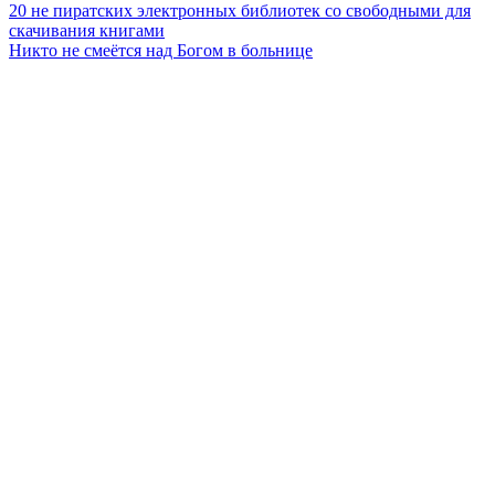
Навигация
20 не пиратских электронных библиотек со свободными для
скачивания книгами
по
Никто не смеётся над Богом в больнице
записям