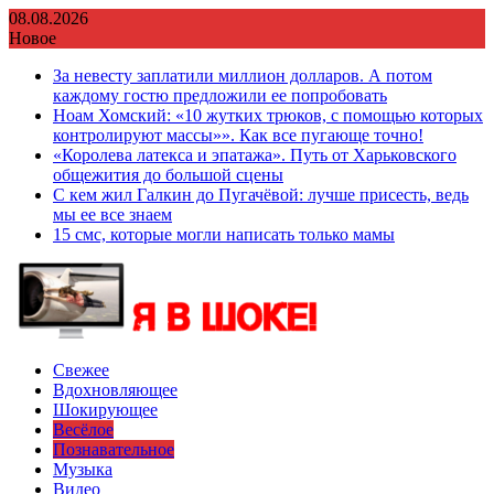
Перейти
08.08.2026
к
Новое
содержимому
За невесту заплатили миллион долларов. А потом
каждому гостю предложили ее попробовать
Ноам Хомский: «10 жутких трюков, с помощью которых
контролируют массы»». Как все пугающе точно!
«Королева латекса и эпатажа». Путь от Харьковского
общежития до большой сцены
С кем жил Галкин до Пугачёвой: лучше присесть, ведь
мы ее все знаем
15 смс, которые могли написать только мамы
Свежее
Вдохновляющее
Шокирующее
Весёлое
Познавательное
Музыка
Видео