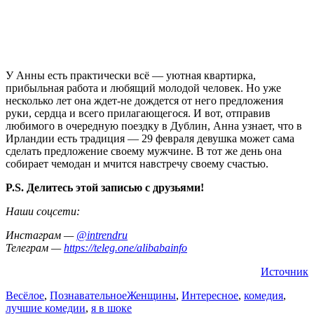
У Анны есть практически всё — уютная квартирка,
прибыльная работа и любящий молодой человек. Но уже
несколько лет она ждет-не дождется от него предложения
руки, сердца и всего прилагающегося. И вот, отправив
любимого в очередную поездку в Дублин, Анна узнает, что в
Ирландии есть традиция — 29 февраля девушка может сама
сделать предложение своему мужчине. В тот же день она
собирает чемодан и мчится навстречу своему счастью.
P.S. Делитесь этой записью с друзьями!
Наши соцсети:
Инстаграм —
@intrendru
Телеграм —
https://teleg.one/alibabainfo
Источник
Весёлое
,
Познавательное
Женщины
,
Интересное
,
комедия
,
лучшие комедии
,
я в шоке