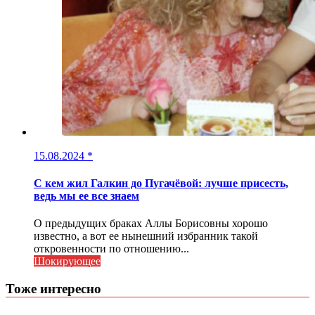
15.08.2024
*
С кем жил Галкин до Пугачёвой: лучше присесть,
ведь мы ее все знаем
О предыдущих браках Аллы Борисовны хорошо
известно, а вот ее нынешний избранник такой
откровенности по отношению...
Шокирующее
Тоже интересно