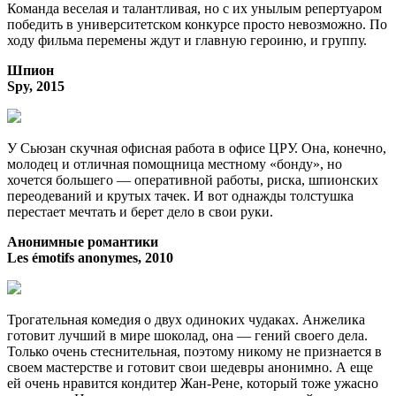
Команда веселая и талантливая, но с их унылым репертуаром
победить в университетском конкурсе просто невозможно. По
ходу фильма перемены ждут и главную героиню, и группу.
Шпион
Spy, 2015
У Сьюзан скучная офисная работа в офисе ЦРУ. Она, конечно,
молодец и отличная помощница местному «бонду», но
хочется большего — оперативной работы, риска, шпионских
переодеваний и крутых тачек. И вот однажды толстушка
перестает мечтать и берет дело в свои руки.
Анонимные романтики
Les émotifs anonymes, 2010
Трогательная комедия о двух одиноких чудаках. Анжелика
готовит лучший в мире шоколад, она — гений своего дела.
Только очень стеснительная, поэтому никому не признается в
своем мастерстве и готовит свои шедевры анонимно. А еще
ей очень нравится кондитер Жан-Рене, который тоже ужасно