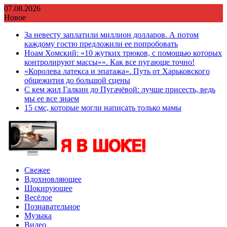
Перейти
07.08.2026
к
Новое
содержимому
За невесту заплатили миллион долларов. А потом
каждому гостю предложили ее попробовать
Ноам Хомский: «10 жутких трюков, с помощью которых
контролируют массы»». Как все пугающе точно!
«Королева латекса и эпатажа». Путь от Харьковского
общежития до большой сцены
С кем жил Галкин до Пугачёвой: лучше присесть, ведь
мы ее все знаем
15 смс, которые могли написать только мамы
Свежее
Вдохновляющее
Шокирующее
Весёлое
Познавательное
Музыка
Видео