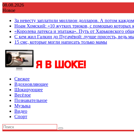
Перейти
08.08.2026
к
Новое
содержимому
За невесту заплатили миллион долларов. А потом каждо
Ноам Хомский: «10 жутких трюков, с помощью которых к
«Королева латекса и эпатажа». Путь от Харьковского об
С кем жил Галкин до Пугачёвой: лучше присесть, ведь мы
15 смс, которые могли написать только мамы
Свежее
Вдохновляющее
Шокирующее
Весёлое
Познавательное
Музыка
Видео
Спорт