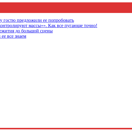
му гостю предложили ее попробовать
онтролируют массы»». Как все пугающе точно!
щежития до большой сцены
 ее все знаем