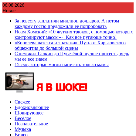
Перейти
06.08.2026
к
Новое
содержимому
За невесту заплатили миллион долларов. А потом
каждому гостю предложили ее попробовать
Ноам Хомский: «10 жутких трюков, с помощью которых
контролируют массы»». Как все пугающе точно!
«Королева латекса и эпатажа». Путь от Харьковского
общежития до большой сцены
С кем жил Галкин до Пугачёвой: лучше присесть, ведь
мы ее все знаем
15 смс, которые могли написать только мамы
Свежее
Вдохновляющее
Шокирующее
Весёлое
Познавательное
Музыка
Видео