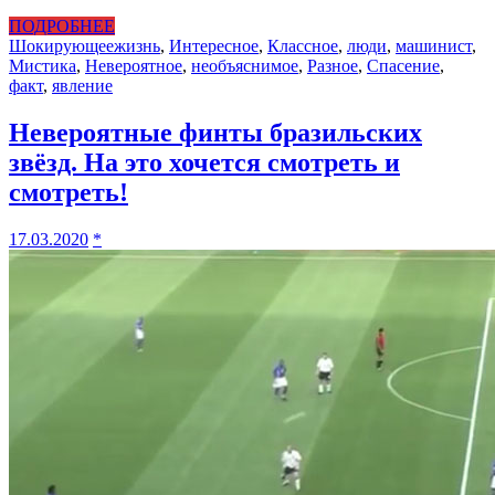
ПОДРОБНЕЕ
Шокирующее
жизнь
,
Интересное
,
Классное
,
люди
,
машинист
,
Мистика
,
Невероятное
,
необъяснимое
,
Разное
,
Спасение
,
факт
,
явление
Невероятные финты бразильских
звёзд. На это хочется смотреть и
смотреть!
17.03.2020
*