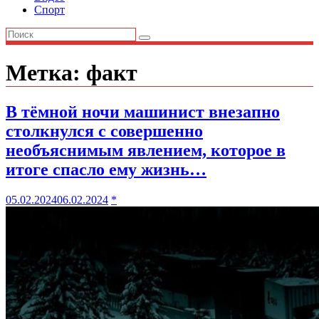
Спорт
Метка:
факт
В тёмной ночи машинист внезапно
столкнулся с совершенно
необъяснимым явлением, которое в
итоге спасло ему жизнь…
05.02.2024
06.02.2024
*