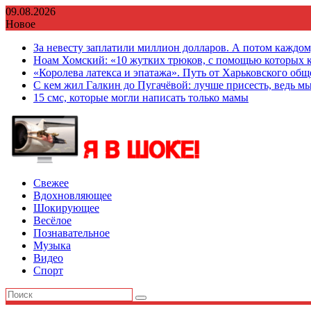
Перейти
09.08.2026
к
Новое
содержимому
За невесту заплатили миллион долларов. А потом каждо
Ноам Хомский: «10 жутких трюков, с помощью которых к
«Королева латекса и эпатажа». Путь от Харьковского об
С кем жил Галкин до Пугачёвой: лучше присесть, ведь мы
15 смс, которые могли написать только мамы
Свежее
Вдохновляющее
Шокирующее
Весёлое
Познавательное
Музыка
Видео
Спорт