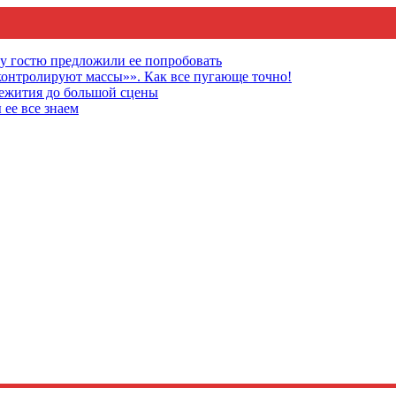
му гостю предложили ее попробовать
онтролируют массы»». Как все пугающе точно!
щежития до большой сцены
 ее все знаем