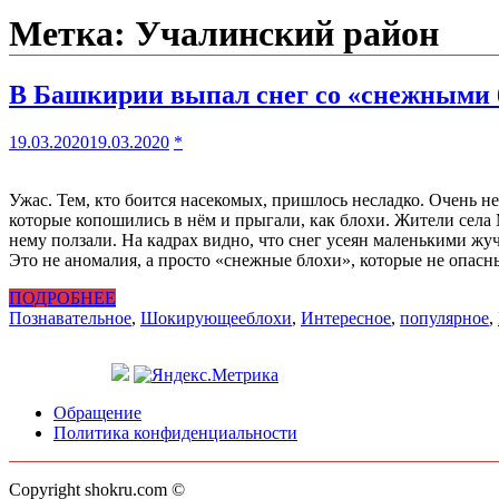
Метка:
Учалинский район
В Башкирии выпал снег со «снежными 
19.03.2020
19.03.2020
*
Ужас. Тем, кто боится насекомых, пришлось несладко. Очень 
которые копошились в нём и прыгали, как блохи. Жители села
нему ползали. На кадрах видно, что снег усеян маленькими жуч
Это не аномалия, а просто «снежные блохи», которые не опас
ПОДРОБНЕЕ
Познавательное
,
Шокирующее
блохи
,
Интересное
,
популярное
,
Обращение
Политика конфиденциальности
Copyright shokru.com ©