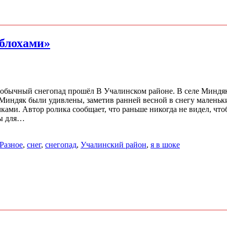
блохами»
необычный снегопад прошёл В Учалинском районе. В селе Миндя
 Миндяк были удивлены, заметив ранней весной в снегу маленьк
ками. Автор ролика сообщает, что раньше никогда не видел, что
ны для…
Разное
,
снег
,
снегопад
,
Учалинский район
,
я в шоке