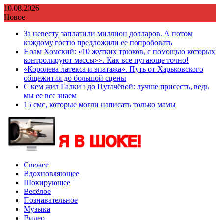
Перейти
10.08.2026
к
Новое
содержимому
За невесту заплатили миллион долларов. А потом
каждому гостю предложили ее попробовать
Ноам Хомский: «10 жутких трюков, с помощью которых
контролируют массы»». Как все пугающе точно!
«Королева латекса и эпатажа». Путь от Харьковского
общежития до большой сцены
С кем жил Галкин до Пугачёвой: лучше присесть, ведь
мы ее все знаем
15 смс, которые могли написать только мамы
Свежее
Вдохновляющее
Шокирующее
Весёлое
Познавательное
Музыка
Видео