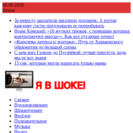
Перейти
06.08.2026
к
Новое
содержимому
За невесту заплатили миллион долларов. А потом
каждому гостю предложили ее попробовать
Ноам Хомский: «10 жутких трюков, с помощью которых
контролируют массы»». Как все пугающе точно!
«Королева латекса и эпатажа». Путь от Харьковского
общежития до большой сцены
С кем жил Галкин до Пугачёвой: лучше присесть, ведь
мы ее все знаем
15 смс, которые могли написать только мамы
Свежее
Вдохновляющее
Шокирующее
Весёлое
Познавательное
Музыка
Видео