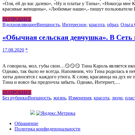
«Оля, ей до вас далеко», «Ну и платье у Тины», «Никогда мне 
красивые женщины», «Любимые наши»,- пишут пользователи Ин
ПОДРОБНЕЕ
Вдохновляющее
Внешность
,
Интересное
,
красота
,
образ
,
Ольга 
«Обычная сельская девчушка». В Сеть 
17.08.2020
*
А говорила, мол, губы свои…😏😏😏 Тина Кароль является икон
Однако, так было не всегда. Напомним, что Тина родилась в не
хиты доносятся с каждого утюга. К слову, красавица на дух н
Тина и вовсе бы предпочла забыть. Однако, Интернет,…
ПОДРОБНЕЕ
Без рубрики
Внешность
,
жизнь
,
Изменения
,
красота
,
люди
,
плас
Обращение
Политика конфиденциальности