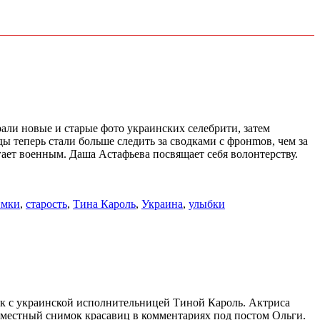
рали новые и старые фото украинских селебрити, затем
ы теперь стали больше следить за сводками с фронmов, чем за
гает военным. Даша Астафьева посвящает себя волонтерству.
имки
,
старость
,
Тина Кароль
,
Украина
,
улыбки
ок с украинской исполнительницей Тиной Кароль. Актриса
местный снимок красавиц в комментариях под постом Ольги.