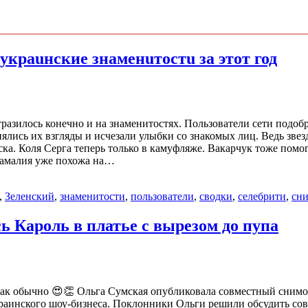
украuнские знаменuтостu за этот год
отразилось конечно и на знаменитостях. Пользователи сети подоб
лись их взгляды и исчезали улыбки со знакомых лиц. Ведь звезд
ка. Коля Серга теперь только в камуфляже. Вакарчук тоже помо
Камалия уже похожа на…
,
Зеленский
,
знаменитости
,
пользователи
,
сводки
,
селебрити
,
сн
ь Кароль в платье с вырезом до пупа
, как обычно 😍👏 Ольга Сумская опубликовала совместный сним
раинского шоу-бизнеса. Поклонники Ольги решили обсудить сов