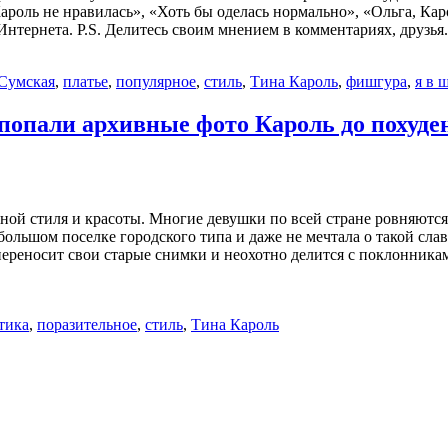
Кароль не нравилась», «Хоть бы оделась нормально», «Ольга, Кар
тернета. P.S. Делитесь своим мнением в комментариях, друзь
Сумская
,
платье
,
популярное
,
стиль
,
Тина Кароль
,
фишгура
,
я в 
попали архивные фото Кароль до похуде
ой стиля и красоты. Многие девушки по всей стране ровняются 
большом поселке городского типа и даже не мечтала о такой сла
е переносит свои старые снимки и неохотно делится с поклонни
тика
,
поразительное
,
стиль
,
Тина Кароль