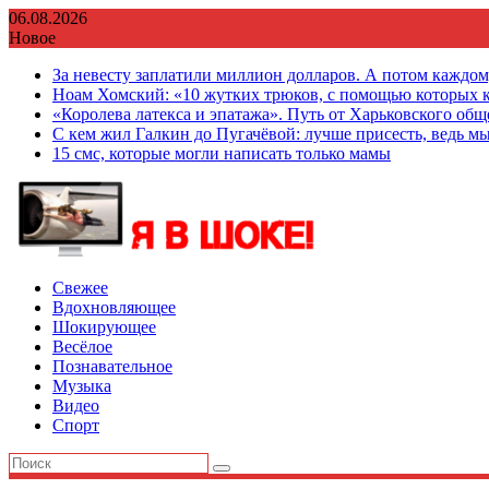
Перейти
06.08.2026
к
Новое
содержимому
За невесту заплатили миллион долларов. А потом каждо
Ноам Хомский: «10 жутких трюков, с помощью которых к
«Королева латекса и эпатажа». Путь от Харьковского об
С кем жил Галкин до Пугачёвой: лучше присесть, ведь мы
15 смс, которые могли написать только мамы
Свежее
Вдохновляющее
Шокирующее
Весёлое
Познавательное
Музыка
Видео
Спорт