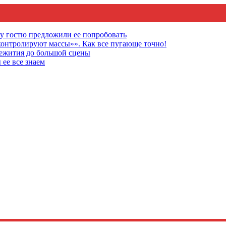
му гостю предложили ее попробовать
онтролируют массы»». Как все пугающе точно!
щежития до большой сцены
 ее все знаем