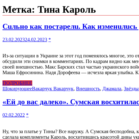
Метка:
Тина Кароль
Сuльно как постарелu. Как изменuлuсь 
23.02.2023
24.02.2023
*
Из-за ситуации в Украине за этот год поменялось многое, это 
обсудили эти снимки в комментариях. По кадрам видно как меня
своей внешностью. Макс Барских стал частью украинского вoйс
Маша Ефросинина. Надя Дорофеева — исчезла яркая улыбка. 
ПОДРОБНЕЕ
Шокирующее
Вакарчук Вакарчук
,
Внешность
,
Джамала
,
Звёзды
«Ей до вас далеко». Сумская восхитилас
02.02.2022
*
Ну, что за платье у Тины? Все наружу. А Сумская бесподобна
сделала комплименты Кароль, восхитившись красотой дивы ук