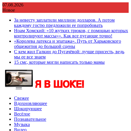
Перейти
07.08.2026
к
Новое
содержимому
За невесту заплатили миллион долларов. А потом
каждому гостю предложили ее попробовать
Ноам Хомский: «10 жутких трюков, с помощью которых
контролируют массы»». Как все пугающе точно!
«Королева латекса и эпатажа». Путь от Харьковского
общежития до большой сцены
С кем жил Галкин до Пугачёвой: лучше присесть, ведь
мы ее все знаем
15 смс, которые могли написать только мамы
Свежее
Вдохновляющее
Шокирующее
Весёлое
Познавательное
Музыка
Видео