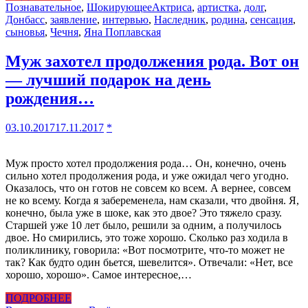
Познавательное
,
Шокирующее
Актриса
,
артистка
,
долг
,
Донбасс
,
заявление
,
интервью
,
Наследник
,
родина
,
сенсация
,
сыновья
,
Чечня
,
Яна Поплавская
Муж захотел продолжения рода. Вот он
— лучший подарок на день
рождения…
03.10.2017
17.11.2017
*
Муж просто хотел продолжения рода… Он, конечно, очень
сильно хотел продолжения рода, и уже ожидал чего угодно.
Оказалось, что он готов не совсем ко всем. А вернее, совсем
не ко всему. Когда я забеременела, нам сказали, что двойня. Я,
конечно, была уже в шоке, как это двое? Это тяжело сразу.
Старшей уже 10 лет было, решили за одним, а получилось
двое. Но смирились, это тоже хорошо. Сколько раз ходила в
поликлинику, говорила: «Вот посмотрите, что-то может не
так? Как будто один бьется, шевелится». Отвечали: «Нет, все
хорошо, хорошо». Самое интересное,…
ПОДРОБНЕЕ