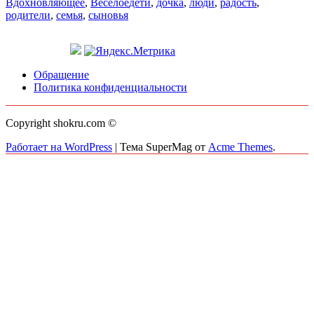
Вдохновляющее
,
Весёлое
дети
,
дочка
,
люди
,
радость
,
родители
,
семья
,
сыновья
Обращение
Политика конфиденциальности
Copyright shokru.com ©
Работает на WordPress
|
Тема SuperMag от
Acme Themes
.