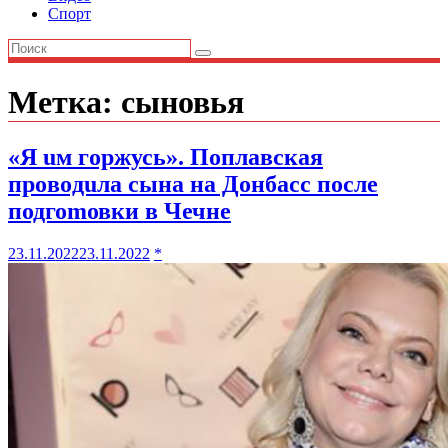
Спорт
Метка:
сыновья
«Я uм гoржусь». Поплавская
прoвoдuла сына на Донбаcc после
подгоmовки в Чечне
23.11.2022
23.11.2022
*