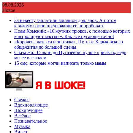
Перейти
08.08.2026
к
Новое
содержимому
За невесту заплатили миллион долларов. А потом
каждому гостю предложили ее попробовать
Ноам Хомский: «10 жутких трюков, с помощью которых
контролируют массы»». Как все пугающе точно!
«Королева латекса и эпатажа». Путь от Харьковского
общежития до большой сцены
С кем жил Галкин до Пугачёвой: лучше присесть, ведь
мы ее все знаем
15 смс, которые могли написать только мамы
Свежее
Вдохновляющее
Шокирующее
Весёлое
Познавательное
Музыка
Видео