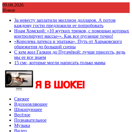
Перейти
09.08.2026
к
Новое
содержимому
За невесту заплатили миллион долларов. А потом
каждому гостю предложили ее попробовать
Ноам Хомский: «10 жутких трюков, с помощью которых
контролируют массы»». Как все пугающе точно!
«Королева латекса и эпатажа». Путь от Харьковского
общежития до большой сцены
С кем жил Галкин до Пугачёвой: лучше присесть, ведь
мы ее все знаем
15 смс, которые могли написать только мамы
Свежее
Вдохновляющее
Шокирующее
Весёлое
Познавательное
Музыка
Видео