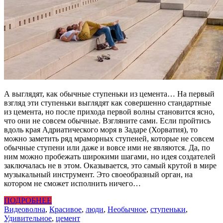
А выглядят, как обычные ступеньки из цемента… На первый
взгляд эти ступеньки выглядят как совершенно стандартные
из цемента, но после прихода первой волны становится ясно,
что они не совсем обычные. Взгляните сами. Если пройтись
вдоль края Адриатического моря в Задаре (Хорватия), то
можно заметить ряд мраморных ступеней, которые не совсем
обычные ступени или даже и вовсе ими не являются. Да, по
ним можно пробежать широкими шагами, но идея создателей
заключалась не в этом. Оказывается, это самый крутой в мире
музыкальный инструмент. Это своеобразный орган, на
котором не сможет исполнить ничего…
ПОДРОБНЕЕ
Видео
волна
,
Красивое
,
люди
,
Необычное
,
ступеньки
,
Удивительное
,
цемент