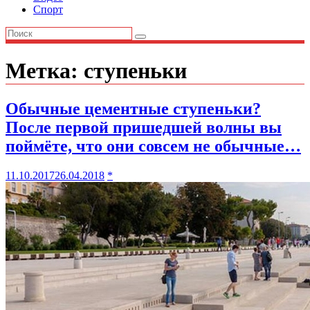
Спорт
Метка:
ступеньки
Обычные цементные ступеньки?
После первой пришедшей волны вы
поймёте, что они совсем не обычные…
11.10.2017
26.04.2018
*