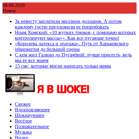
Перейти
08.08.2026
к
Новое
содержимому
За невесту заплатили миллион долларов. А потом
каждому гостю предложили ее попробовать
Ноам Хомский: «10 жутких трюков, с помощью которых
контролируют массы»». Как все пугающе точно!
«Королева латекса и эпатажа». Путь от Харьковского
общежития до большой сцены
С кем жил Галкин до Пугачёвой: лучше присесть, ведь
мы ее все знаем
15 смс, которые могли написать только мамы
Свежее
Вдохновляющее
Шокирующее
Весёлое
Познавательное
Музыка
Видео