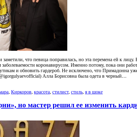
и заметили, что певица поправилась, но эта перемена ей к лицу
ом заболеваемости коронавирусом. Именно потому, пока они раб
утикам и обновить гардероб. Не исключено, что Примадонна уж
gorgulyaevofficial) Алла Борисовна была одета в черный…
мара
,
Киркоров
,
красота
,
стилист
,
стиль
,
я в шоке
ни», но мастер решил ее изменить кард