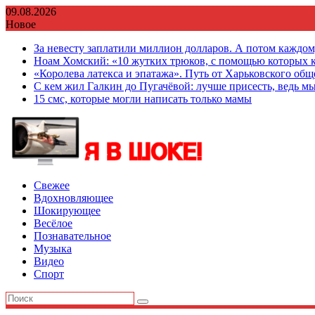
Перейти
09.08.2026
к
Новое
содержимому
За невесту заплатили миллион долларов. А потом каждо
Ноам Хомский: «10 жутких трюков, с помощью которых к
«Королева латекса и эпатажа». Путь от Харьковского об
С кем жил Галкин до Пугачёвой: лучше присесть, ведь мы
15 смс, которые могли написать только мамы
Свежее
Вдохновляющее
Шокирующее
Весёлое
Познавательное
Музыка
Видео
Спорт