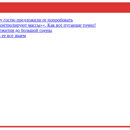
му гостю предложили ее попробовать
онтролируют массы»». Как все пугающе точно!
щежития до большой сцены
 ее все знаем