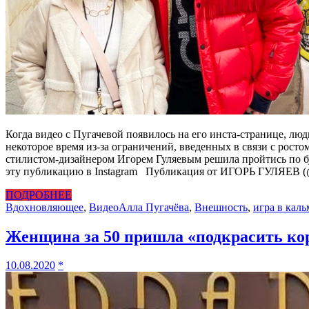
Когда видео с Пугачевой появилось на его инста-странице, люд
некоторое время из-за ограничений, введенных в связи с рост
стилистом-дизайнером Игорем Гуляевым решила пройтись по б
эту публикацию в Instagram Публикация от ИГОРЬ ГУЛЯЕВ (@i
ПОДРОБНЕЕ
Вдохновляющее
,
Видео
Алла Пугачёва
,
Внешность
,
игра в каль
Женщина за 50 пришла «подкрасить кор
10.08.2020
*