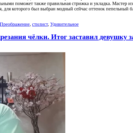
льными поможет также правильная стрижка и укладка. Мастер из
ия, для которого был выбран модный сейчас оттенок пепельный
Преображение
,
стилист
,
Удивительное
резания чёлки. Итог заставил девушку 