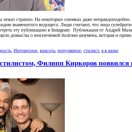
ы лежат странно. На некоторых снимках даже неправдоподобно.
идом знаменитого ведущего. Люди считают, что лицо селебрит
треть эту публикацию в Instagram Публикация от Андрей Мала
родило домыслы о неизлечимой болезни шоумена, которая и прив
ность
,
Интересное
,
красота
,
популярное
,
стилист
,
я в шоке
 стилистом, Филипп Киркоров появился 