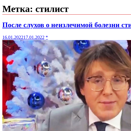
Метка:
стилист
После слухов о неизлечимой болезни с
16.01.2022
17.01.2022
*