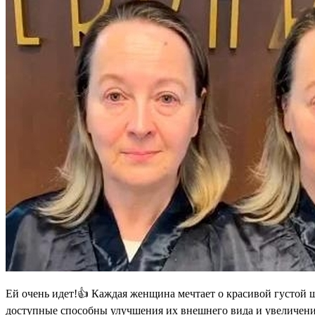
Ей очень идет!👍 Каждая женщина мечтает о красивой густой ш
доступные способны улучшения их внешнего вида и увеличени