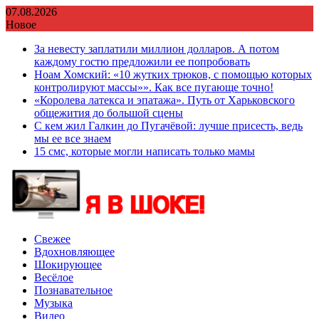
Перейти
07.08.2026
к
Новое
содержимому
За невесту заплатили миллион долларов. А потом
каждому гостю предложили ее попробовать
Ноам Хомский: «10 жутких трюков, с помощью которых
контролируют массы»». Как все пугающе точно!
«Королева латекса и эпатажа». Путь от Харьковского
общежития до большой сцены
С кем жил Галкин до Пугачёвой: лучше присесть, ведь
мы ее все знаем
15 смс, которые могли написать только мамы
Свежее
Вдохновляющее
Шокирующее
Весёлое
Познавательное
Музыка
Видео