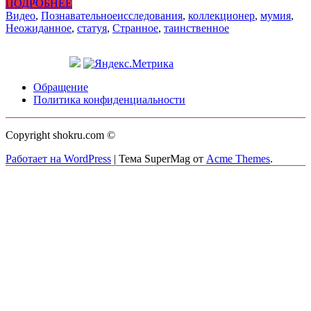
ПОДРОБНЕЕ
Видео
,
Познавательное
исследования
,
коллекционер
,
мумия
,
Неожиданное
,
статуя
,
Странное
,
таинственное
Обращение
Политика конфиденциальности
Copyright shokru.com ©
Работает на WordPress
|
Тема SuperMag от
Acme Themes
.