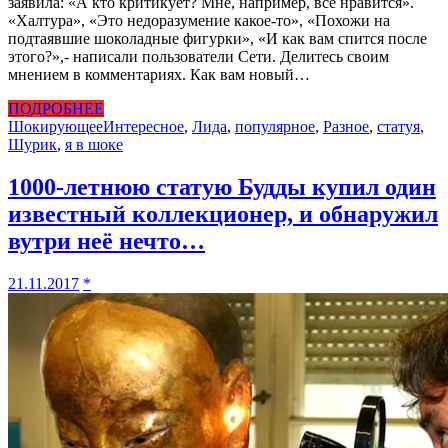
заявила: «А кто критикует? Мне, например, все нравится».
«Халтура», «Это недоразумение какое-то», «Похожи на
подтаявшие шоколадные фигурки», «И как вам спится после
этого?»,- написали пользователи Сети. Делитесь своим
мнением в комментариях. Как вам новый…
ПОДРОБНЕЕ
Шокирующее
Интересное
,
Лида
,
популярное
,
Разное
,
статуя
,
Шурик
,
я в шоке
1000-летнюю статую Будды купил один
известный коллекционер, и обнаружил
вутри неё нечто…
21.11.2017
*