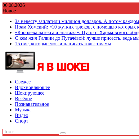
Перейти
06.08.2026
к
Новое
содержимому
За невесту заплатили миллион долларов. А потом каждо
Ноам Хомский: «10 жутких трюков, с помощью которых к
«Королева латекса и эпатажа». Путь от Харьковского об
С кем жил Галкин до Пугачёвой: лучше присесть, ведь мы
15 смс, которые могли написать только мамы
Свежее
Вдохновляющее
Шокирующее
Весёлое
Познавательное
Музыка
Видео
Спорт