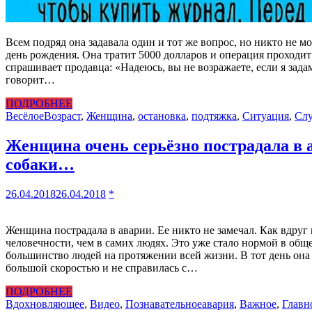
Всем подряд она задавала один и тот же вопрос, но никто не м
день рождения. Она тратит 5000 долларов и операция проходит 
спрашивает продавца: «Надеюсь, вы не возражаете, если я зада
говорит…
ПОДРОБНЕЕ
Весёлое
Возраст
,
Женщина
,
остановка
,
подтяжка
,
Ситуация
,
Сл
Женщина очень серьёзно пострадала в 
собаки…
26.04.2018
26.04.2018
*
Женщина пострадала в аварии. Ее никто не замечал. Как вдруг 
человечности, чем в самих людях. Это уже стало нормой в об
большинство людей на протяжении всей жизни. В тот день она 
большой скоростью и не справилась с…
ПОДРОБНЕЕ
Вдохновляющее
,
Видео
,
Познавательное
авария
,
Важное
,
Главн