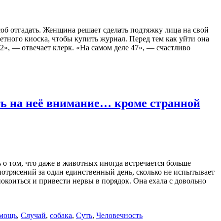
особ отгадать. Женщина решает сделать подтяжку лица на свой
етного киоска, чтобы купить журнал. Перед тем как уйти она
32», — отвечает клерк. «На самом деле 47», — счастливо
ть на неё внимание… кроме странной
 о том, что даже в животных иногда встречается больше
потрясений за один единственный день, сколько не испытывает
окоиться и привести нервы в порядок. Она ехала с довольно
мощь
,
Случай
,
собака
,
Суть
,
Человечность