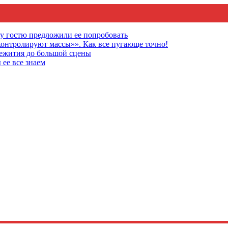
му гостю предложили ее попробовать
онтролируют массы»». Как все пугающе точно!
щежития до большой сцены
 ее все знаем