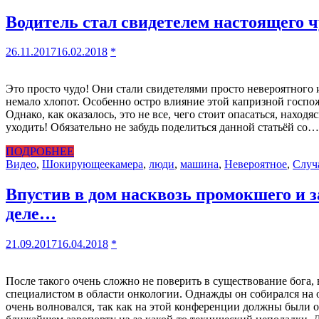
Водитель стал свидетелем настоящего ч
26.11.2017
16.02.2018
*
Это просто чудо! Они стали свидетелями просто невероятного 
немало хлопот. Особенно остро влияние этой капризной госпож
Однако, как оказалось, это не все, чего стоит опасаться, наход
уходить! Обязательно не забудь поделиться данной статьёй со…
ПОДРОБНЕЕ
Видео
,
Шокирующее
камера
,
люди
,
машина
,
Невероятное
,
Случ
Впустив в дом насквозь промокшего и з
деле…
21.09.2017
16.04.2018
*
После такого очень сложно не поверить в существование бога,
специалистом в области онкологии. Однажды он собирался на 
очень волновался, так как на этой конференции должны были оц