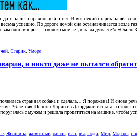
ог дать на него правильный ответ. И вот некий старик нашёл сп
весьма успешно. По дороге домой она останавливается возле газ
м вам один вопрос — сколько мне лет, как вы думаете?» «Около 
учай
,
Старик
,
Умора
аварии, и никто даже не пытался обрати
появилась странная собака и сделала… Я поражена! И снова речь
ществе. 36-летняя Шеннон Лорио из Джорджии испытала столько 
поругалась с мужем и решила прокатиться на машине, чтобы усп
ое
,
Женщина
,
животные
,
жизнь
,
история
,
люди
,
Мир
,
Мораль
,
по