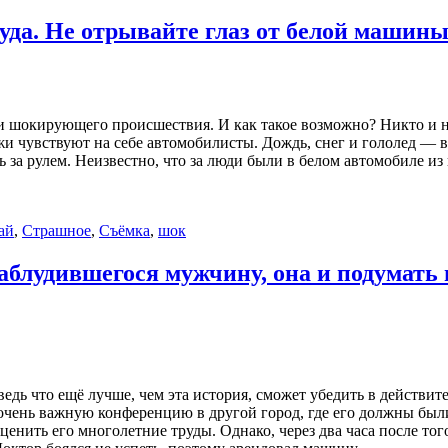
уда. Не отрывайте глаз от белой машины
и шокирующего происшествия. И как такое возможно? Никто и не
и чувствуют на себе автомобилисты. Дождь, снег и гололед — в
ясь за рулем. Неизвестно, что за люди были в белом автомобиле из
ай
,
Страшное
,
Съёмка
,
шок
аблудившегося мужчину, она и подумать н
 ведь что ещё лучше, чем эта история, сможет убедить в действ
очень важную конференцию в другой город, где его должны был
енить его многолетние труды. Однако, через два часа после того