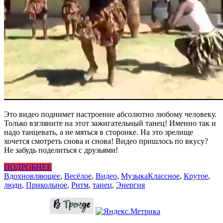
Это видео поднимет настроение абсолютно любому человеку.
Только взгляните на этот зажигательный танец! Именно так и
надо танцевать, а не мяться в сторонке. На это зрелище
хочется смотреть снова и снова! Видео пришлось по вкусу?
Не забудь поделиться с друзьями!
ПОДРОБНЕЕ
Вдохновляющее
,
Весёлое
,
Видео
,
Музыка
Классное
,
Крутое
,
люди
,
Прикольное
,
Ритм
,
танец
,
Энергия