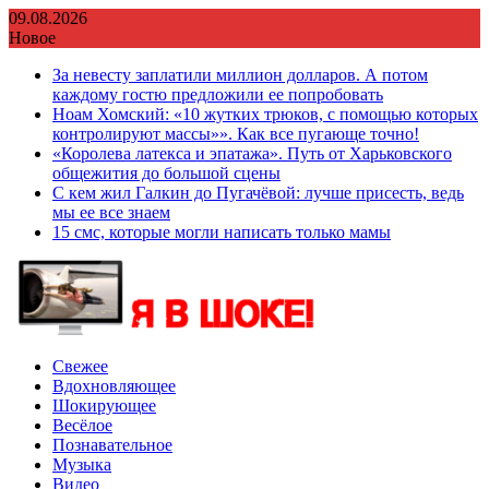
Перейти
09.08.2026
к
Новое
содержимому
За невесту заплатили миллион долларов. А потом
каждому гостю предложили ее попробовать
Ноам Хомский: «10 жутких трюков, с помощью которых
контролируют массы»». Как все пугающе точно!
«Королева латекса и эпатажа». Путь от Харьковского
общежития до большой сцены
С кем жил Галкин до Пугачёвой: лучше присесть, ведь
мы ее все знаем
15 смс, которые могли написать только мамы
Свежее
Вдохновляющее
Шокирующее
Весёлое
Познавательное
Музыка
Видео