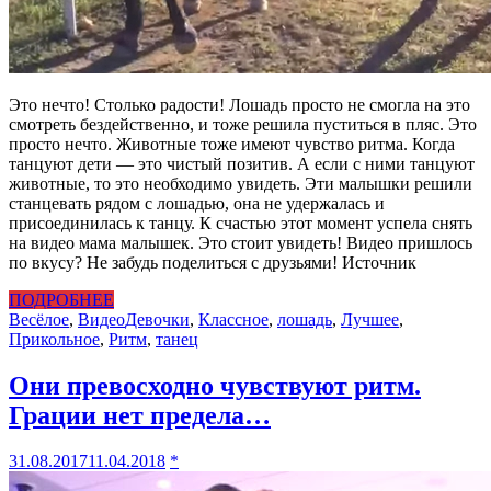
Это нечто! Столько радости! Лошадь просто не смогла на это
смотреть бездейственно, и тоже решила пуститься в пляс. Это
просто нечто. Животные тоже имеют чувство ритма. Когда
танцуют дети — это чистый позитив. А если с ними танцуют
животные, то это необходимо увидеть. Эти малышки решили
станцевать рядом с лошадью, она не удержалась и
присоединилась к танцу. К счастью этот момент успела снять
на видео мама малышек. Это стоит увидеть! Видео пришлось
по вкусу? Не забудь поделиться с друзьями! Источник
ПОДРОБНЕЕ
Весёлое
,
Видео
Девочки
,
Классное
,
лошадь
,
Лучшее
,
Прикольное
,
Ритм
,
танец
Они превосходно чувствуют ритм.
Грации нет предела…
31.08.2017
11.04.2018
*