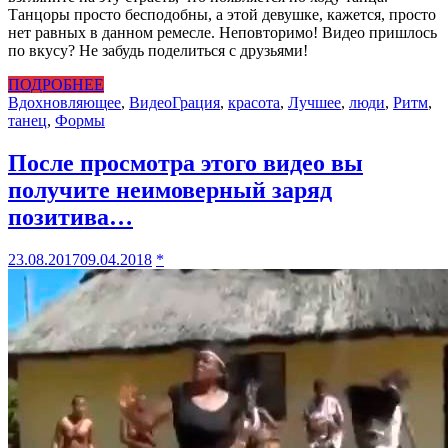
Танцоры просто бесподобны, а этой девушке, кажется, просто
нет равных в данном ремесле. Неповторимо! Видео пришлось
по вкусу? Не забудь поделиться с друзьями!
ПОДРОБНЕЕ
Вдохновляющее
,
Видео
Грация
,
красота
,
Лучшее
,
люди
,
Ритм
,
танец
,
Формы
После просмотра этого видео вы
получите неимоверный заряд
позитива…
23.08.2017
09.04.2018
*