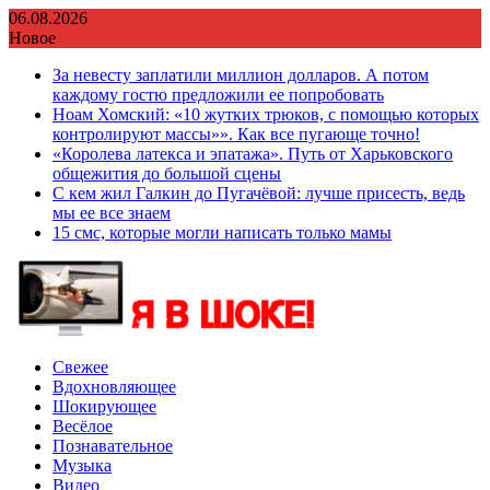
Перейти
06.08.2026
к
Новое
содержимому
За невесту заплатили миллион долларов. А потом
каждому гостю предложили ее попробовать
Ноам Хомский: «10 жутких трюков, с помощью которых
контролируют массы»». Как все пугающе точно!
«Королева латекса и эпатажа». Путь от Харьковского
общежития до большой сцены
С кем жил Галкин до Пугачёвой: лучше присесть, ведь
мы ее все знаем
15 смс, которые могли написать только мамы
Свежее
Вдохновляющее
Шокирующее
Весёлое
Познавательное
Музыка
Видео