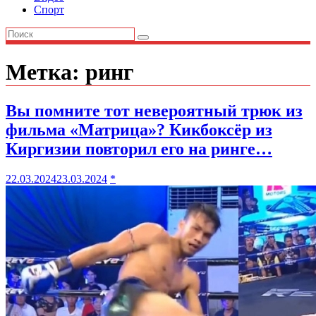
Спорт
Метка:
ринг
Вы помните тот невероятный трюк из
фильма «Матрица»? Кикбоксёр из
Киргизии повторил его на ринге…
22.03.2024
23.03.2024
*