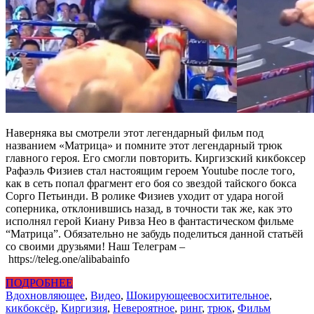
Наверняка вы смотрели этот легендарный фильм под
названием «Матрица» и помните этот легендарный трюк
главного героя. Его смогли повторить. Киргизский кикбоксер
Рафаэль Физиев стал настоящим героем Youtube после того,
как в сеть попал фрагмент его боя со звездой тайского бокса
Сорго Петьинди. В ролике Физиев уходит от удара ногой
соперника, отклонившись назад, в точности так же, как это
исполнял герой Киану Ривза Нео в фантастическом фильме
“Матрица”. Обязательно не забудь поделиться данной статьёй
со своими друзьями! Наш Телеграм –
https://teleg.one/alibabainfo
ПОДРОБНЕЕ
Вдохновляющее
,
Видео
,
Шокирующее
восхитительное
,
кикбоксёр
,
Киргизия
,
Невероятное
,
ринг
,
трюк
,
Фильм