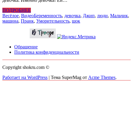
девочка. Именно девочка! Ей…
ПОДРОБНЕЕ
Весёлое
,
Видео
Беременность
,
девочка
,
Джип
,
люди
,
Мальчик
,
машина
,
Пранк
,
Уморительность
,
шок
Обращение
Политика конфиденциальности
Copyright shokru.com ©
Работает на WordPress
|
Тема SuperMag от
Acme Themes
.