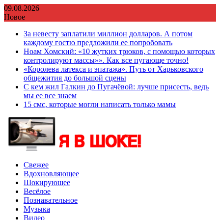
Перейти
09.08.2026
к
Новое
содержимому
За невесту заплатили миллион долларов. А потом
каждому гостю предложили ее попробовать
Ноам Хомский: «10 жутких трюков, с помощью которых
контролируют массы»». Как все пугающе точно!
«Королева латекса и эпатажа». Путь от Харьковского
общежития до большой сцены
С кем жил Галкин до Пугачёвой: лучше присесть, ведь
мы ее все знаем
15 смс, которые могли написать только мамы
Свежее
Вдохновляющее
Шокирующее
Весёлое
Познавательное
Музыка
Видео