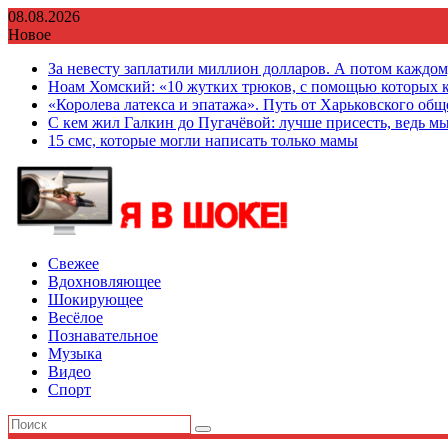
Перейти
08.08.2026
к
Новое
содержимому
За невесту заплатили миллион долларов. А потом каждо
Ноам Хомский: «10 жутких трюков, с помощью которых к
«Королева латекса и эпатажа». Путь от Харьковского об
С кем жил Галкин до Пугачёвой: лучше присесть, ведь мы
15 смс, которые могли написать только мамы
Свежее
Вдохновляющее
Шокирующее
Весёлое
Познавательное
Музыка
Видео
Спорт