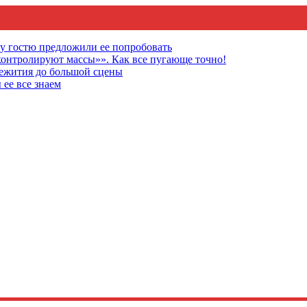
му гостю предложили ее попробовать
онтролируют массы»». Как все пугающе точно!
щежития до большой сцены
 ее все знаем