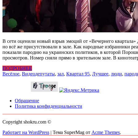
В сети оценили новый взрыв эмоций от «Вечернего квартала» Да
но всё же присутствовали в зале. Как народные избранники ре
показали пародию на украинских политиков, в которой Порошен
просмотров. Номер сняли прямо в зрительном зале. В кинотеа
ПОДРОБНЕЕ
Весёлое
,
Видео
депутаты
,
зал
,
Квартал 95
,
Лучшее
,
люди
,
парод
Обращение
Политика конфиденциальности
Copyright shokru.com ©
Работает на WordPress
|
Тема SuperMag от
Acme Themes
.