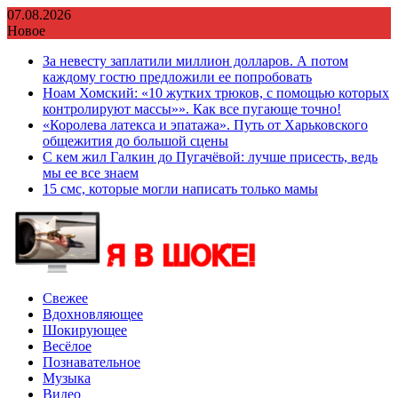
Перейти
07.08.2026
к
Новое
содержимому
За невесту заплатили миллион долларов. А потом
каждому гостю предложили ее попробовать
Ноам Хомский: «10 жутких трюков, с помощью которых
контролируют массы»». Как все пугающе точно!
«Королева латекса и эпатажа». Путь от Харьковского
общежития до большой сцены
С кем жил Галкин до Пугачёвой: лучше присесть, ведь
мы ее все знаем
15 смс, которые могли написать только мамы
Свежее
Вдохновляющее
Шокирующее
Весёлое
Познавательное
Музыка
Видео