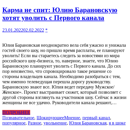
Карма не спит: Юлию Барановскую
хотят уволить с Первого канала
23.01.2022
02.02.2022
*
Юлия Барановская неоднократно вела себя ужасно и унижала
гостей своего шоу, но пришло время расплаты, ее планируют
уволить! Если вы стараетесь следить за новостями из мира
российского шоу-бизнеса, то, наверное, знаете, что Юлию
Барановскую планируют уволить с Первого канала. До сих
пор неизвестно, что спровоцировало такое решение со
стороны владельцев канала. Необходимо разобраться с тем,
чем именно телеведущая перешла дорогу руководству.
Барановскую знают все. Юлия ведет передачу Мужское/
Женское». Проект выстраивает сюжет, который позволяет с
другой стороны взглянуть на участников шоу. Сейчас в жизни
женщины не все удачно. Руководители канала решают,…
ПОДРОБНЕЕ
Познавательное
,
Шокирующее
Мнение
,
первый канал
,
популярное
,
Разное
,
увольнение
,
Юлия Барановская
,
я в шоке