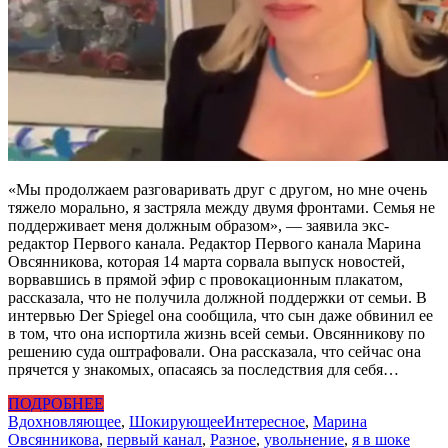
«Мы продолжаем разговаривать друг с другом, но мне очень
тяжело морально, я застряла между двумя фронтами. Семья не
поддерживает меня должным образом», — заявила экс-
редактор Первого канала. Редактор Первого канала Марина
Овсянникова, которая 14 марта сорвала выпуск новостей,
ворвавшись в прямой эфир с провокационным плакатом,
рассказала, что не получила должной поддержки от семьи. В
интервью Der Spiegel она сообщила, что сын даже обвинил ее
в том, что она испортила жизнь всей семьи. Овсянникову по
решению суда оштрафовали. Она рассказала, что сейчас она
прячется у знакомых, опасаясь за последствия для себя…
ПОДРОБНЕЕ
Вдохновляющее
,
Шокирующее
Интересное
,
Марина
Овсянникова
,
первый канал
,
Разное
,
увольнение
,
я в шоке