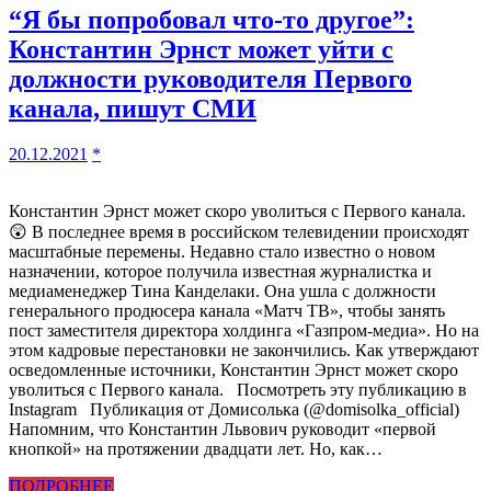
“Я бы попробовал что-то другое”:
Константин Эрнст может уйти с
должности руководителя Первого
канала, пишут СМИ
20.12.2021
*
Константин Эрнст может скоро уволиться с Первого канала.
😲 В последнее время в российском телевидении происходят
масштабные перемены. Недавно стало известно о новом
назначении, которое получила известная журналистка и
медиаменеджер Тина Канделаки. Она ушла с должности
генерального продюсера канала «Матч ТВ», чтобы занять
пост заместителя директора холдинга «Газпром-медиа». Но на
этом кадровые перестановки не закончились. Как утверждают
осведомленные источники, Константин Эрнст может скоро
уволиться с Первого канала. Посмотреть эту публикацию в
Instagram Публикация от Домисолька (@domisolka_official)
Напомним, что Константин Львович руководит «первой
кнопкой» на протяжении двадцати лет. Но, как…
ПОДРОБНЕЕ