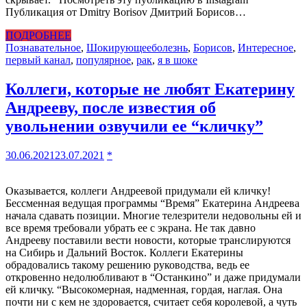
Публикация от Dmitry Borisov Дмитрий Борисов…
ПОДРОБНЕЕ
Познавательное
,
Шокирующее
болезнь
,
Борисов
,
Интересное
,
первый канал
,
популярное
,
рак
,
я в шоке
Коллеги, которые не любят Екатерину
Андрееву, после известия об
увольнении озвучили ее “кличку”
30.06.2021
23.07.2021
*
Оказывается, коллеги Андреевой придумали ей кличку!
Бессменная ведущая программы “Время” Екатерина Андреева
начала сдавать позиции. Многие телезрители недовольны ей и
все время требовали убрать ее с экрана. Не так давно
Андрееву поставили вести новости, которые транслируются
на Сибирь и Дальний Восток. Коллеги Екатерины
обрадовались такому решению руководства, ведь ее
откровенно недолюбливают в “Останкино” и даже придумали
ей кличку. “Высокомерная, надменная, гордая, наглая. Она
почти ни с кем не здоровается, считает себя королевой, а чуть