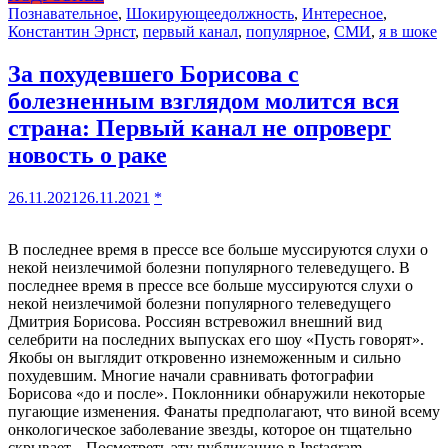
Познавательное
,
Шокирующее
должность
,
Интересное
,
Константин Эрнст
,
первый канал
,
популярное
,
СМИ
,
я в шоке
За похудевшего Борисова с
болезненным взглядом молится вся
страна: Первый канал не опроверг
новость о раке
26.11.2021
26.11.2021
*
В последнее время в прессе все больше муссируются слухи о
некой неизлечимой болезни популярного телеведущего. В
последнее время в прессе все больше муссируются слухи о
некой неизлечимой болезни популярного телеведущего
Дмитрия Борисова. Россиян встревожил внешний вид
селебрити на последних выпусках его шоу «Пусть говорят».
Якобы он выглядит откровенно изнеможенным и сильно
похудевшим. Многие начали сравнивать фотографии
Борисова «до и после». Поклонники обнаружили некоторые
пугающие изменения. Фанаты предполагают, что виной всему
онкологическое заболевание звезды, которое он тщательно
скрывает. Посмотреть эту публикацию в Instagram