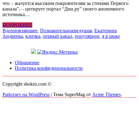
что – жалуется высоким покровителям за стенами Первого
канала”, – цитирует портал “Дни.ру” своего анонимного
источника…
ПОДРОБНЕЕ
Вдохновляющее
,
Познавательное
ведущая
,
Екатерина
Андреева
,
кличка
,
первый канал
,
популярное
,
я в шоке
Обращение
Политика конфиденциальности
Copyright shokru.com ©
Работает на WordPress
|
Тема SuperMag от
Acme Themes
.