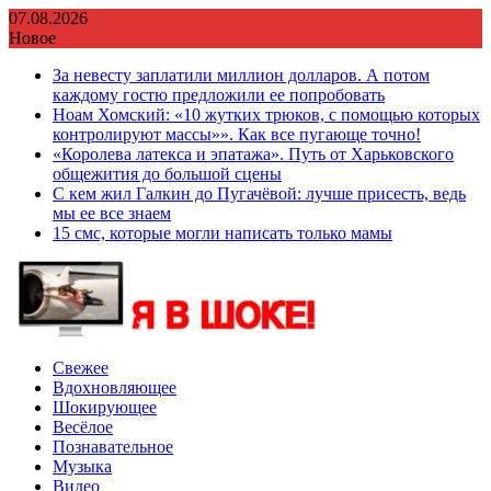
Перейти
07.08.2026
к
Новое
содержимому
За невесту заплатили миллион долларов. А потом
каждому гостю предложили ее попробовать
Ноам Хомский: «10 жутких трюков, с помощью которых
контролируют массы»». Как все пугающе точно!
«Королева латекса и эпатажа». Путь от Харьковского
общежития до большой сцены
С кем жил Галкин до Пугачёвой: лучше присесть, ведь
мы ее все знаем
15 смс, которые могли написать только мамы
Свежее
Вдохновляющее
Шокирующее
Весёлое
Познавательное
Музыка
Видео