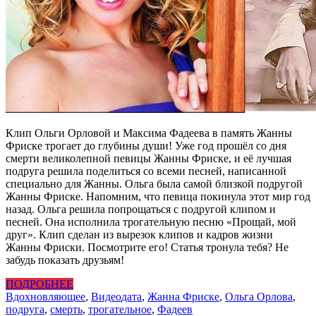
Клип Ольги Орловой и Максима Фадеева в память Жанны
Фриске трогает до глубины души! Уже год прошёл со дня
смерти великолепной певицы Жанны Фриске, и её лучшая
подруга решила поделиться со всеми песней, написанной
специально для Жанны. Ольга была самой близкой подругой
Жанны Фриске. Напомним, что певица покинула этот мир год
назад. Ольга решила попрощаться с подругой клипом и
песней. Она исполнила трогательную песню «Прощай, мой
друг». Клип сделан из вырезок клипов и кадров жизни
Жанны Фриски. Посмотрите его! Статья тронула тебя? Не
забудь показать друзьям!
ПОДРОБНЕЕ
Вдохновляющее
,
Видео
дата
,
Жанна Фриске
,
Ольга Орлова
,
подруга
,
смерть
,
трогательное
,
Фадеев