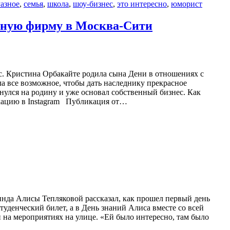
азное
,
семья
,
школа
,
шоу-бизнес
,
это интересно
,
юморист
енную фирму в Москва-Сити
с. Кристина Орбакайте родила сына Дени в отношениях с
а все возможное, чтобы дать наследнику прекрасное
нулся на родину и уже основал собственный бизнес. Как
икацию в Instagram Публикация от…
кинда Алисы Тепляковой рассказал, как прошел первый день
туденческий билет, а в День знаний Алиса вместе со всей
и на мероприятиях на улице. «Ей было интересно, там было