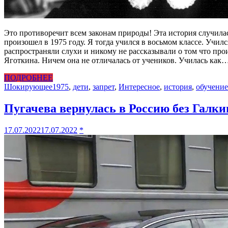
Это противоречит всем законам природы! Эта история случилас
произошел в 1975 году. Я тогда учился в восьмом классе. Училс
распространяли слухи и никому не рассказывали о том что прои
Яготкина. Ничем она не отличалась от учеников. Училась как
ПОДРОБНЕЕ
Шокирующее
1975
,
дети
,
запрет
,
Интересное
,
история
,
обучение
Пугачева вернулась в Россию без Галк
17.07.2022
17.07.2022
*