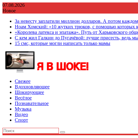
Перейти
07.08.2026
к
Новое
содержимому
За невесту заплатили миллион долларов. А потом каждо
Ноам Хомский: «10 жутких трюков, с помощью которых к
«Королева латекса и эпатажа». Путь от Харьковского об
С кем жил Галкин до Пугачёвой: лучше присесть, ведь мы
15 смс, которые могли написать только мамы
Свежее
Вдохновляющее
Шокирующее
Весёлое
Познавательное
Музыка
Видео
Спорт