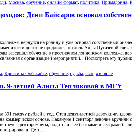
юди
,
Москва
,
обучение
,
онлайн-формат
,
политика
,
Примадонна
,
Р
доходов: Дени Байсаров основал собств
олледже, вернулся на родину и уже основал собственный бизне
менитости долго не продлился, но дочь Аллы Пугачевой сделал
езды завершил обучение в престижном лондонском колледже, вер
и, связанная с организацией мероприятий. Посмотреть эту публ
а
,
Кристина Орбакайте
,
обучение
,
судьба
,
сын
,
я в шоке
нь 9-летней Алисы Тепляковой в МГУ
за 391 тысячу рублей в год. Отец девятилетней девочки-вундер
на коммерческой основе. Накануне 1 сентября девочке вручили с
стрече с ректором вуза, родители с ее братьями и сестрами был
емонстрировали. Дети…