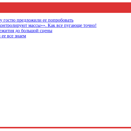
му гостю предложили ее попробовать
онтролируют массы»». Как все пугающе точно!
щежития до большой сцены
 ее все знаем