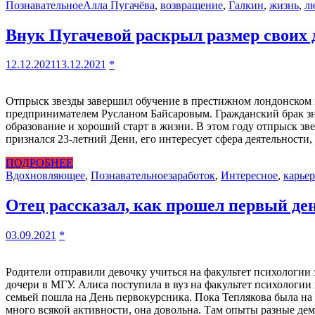
Познавательное
Алла Пугачёва
,
возвращение
,
Галкин
,
жизнь
,
л
Внук Пугачевой раскрыл размер своих 
12.12.2021
13.12.2021
*
Отпрыск звезды завершил обучение в престижном лондонском к
предпринимателем Русланом Байсаровым. Гражданский брак зна
образование и хороший старт в жизни. В этом году отпрыск зв
признался 23-летний Дени, его интересует сфера деятельност
ПОДРОБНЕЕ
Вдохновляющее
,
Познавательное
заработок
,
Интересное
,
карьер
Отец рассказал, как прошел первый де
03.09.2021
*
Родители отправили девочку учиться на факультет психологии 
дочери в МГУ. Алиса поступила в вуз на факультет психологии 
семьей пошла на День первокурсника. Пока Теплякова была на в
много всякой активности, она довольна. Там опыты разные д