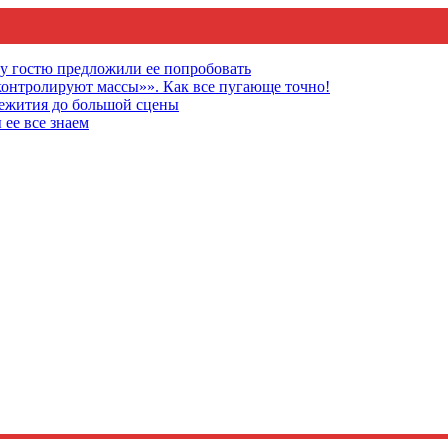
му гостю предложили ее попробовать
онтролируют массы»». Как все пугающе точно!
щежития до большой сцены
 ее все знаем