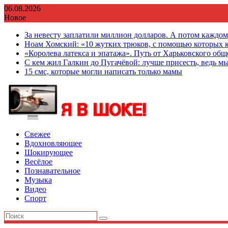
Перейти
06.08.2026
к
Новое
содержимому
За невесту заплатили миллион долларов. А потом каждо
Ноам Хомский: «10 жутких трюков, с помощью которых к
«Королева латекса и эпатажа». Путь от Харьковского об
С кем жил Галкин до Пугачёвой: лучше присесть, ведь мы
15 смс, которые могли написать только мамы
Свежее
Вдохновляющее
Шокирующее
Весёлое
Познавательное
Музыка
Видео
Спорт