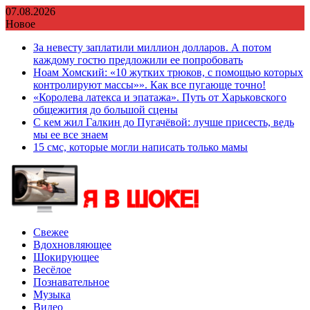
Перейти
07.08.2026
к
Новое
содержимому
За невесту заплатили миллион долларов. А потом
каждому гостю предложили ее попробовать
Ноам Хомский: «10 жутких трюков, с помощью которых
контролируют массы»». Как все пугающе точно!
«Королева латекса и эпатажа». Путь от Харьковского
общежития до большой сцены
С кем жил Галкин до Пугачёвой: лучше присесть, ведь
мы ее все знаем
15 смс, которые могли написать только мамы
Свежее
Вдохновляющее
Шокирующее
Весёлое
Познавательное
Музыка
Видео