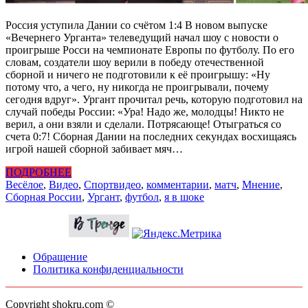
Россия уступила Дании со счётом 1:4 В новом выпуске
«Вечернего Урганта» телеведущий начал шоу с новости о
проигрыше Росси на чемпионате Европы по футболу. По его
словам, создатели шоу верили в победу отечественной
сборной и ничего не подготовили к её проигрышу: «Ну
потому что, а чего, ну никогда не проигрывали, почему
сегодня вдруг». Ургант прочитал речь, которую подготовил на
случай победы России: «Ура! Надо же, молодцы! Никто не
верил, а они взяли и сделали. Потрясающе! Отыграться со
счета 0:7! Сборная Дании на последних секундах восхищаясь
игрой нашей сборной забивает мяч…
ПОДРОБНЕЕ
Весёлое
,
Видео
,
Спорт
видео
,
комментарии
,
матч
,
Мнение
,
Сборная России
,
Ургант
,
футбол
,
я в шоке
Обращение
Политика конфиденциальности
Copyright shokru.com ©