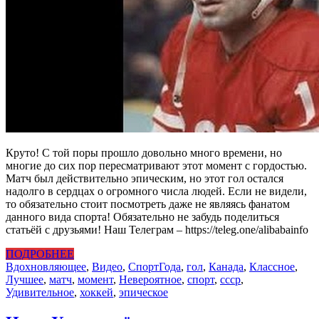
Круто! С той поры прошло довольно много времени, но
многие до сих пор пересматривают этот момент с гордостью.
Матч был действительно эпическим, но этот гол остался
надолго в сердцах о огромного числа людей. Если не видели,
то обязательно стоит посмотреть даже не являясь фанатом
данного вида спорта! Обязательно не забудь поделиться
статьёй с друзьями! Наш Телеграм – https://teleg.one/alibabainfo
ПОДРОБНЕЕ
Вдохновляющее
,
Видео
,
Спорт
Года
,
гол
,
Канада
,
Классное
,
Лучшее
,
матч
,
момент
,
Невероятное
,
спорт
,
ссср
,
Удивительное
,
хоккей
,
эпическое