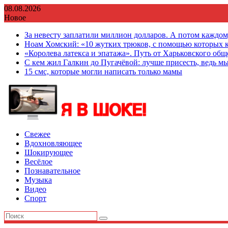
Перейти
08.08.2026
к
Новое
содержимому
За невесту заплатили миллион долларов. А потом каждо
Ноам Хомский: «10 жутких трюков, с помощью которых к
«Королева латекса и эпатажа». Путь от Харьковского об
С кем жил Галкин до Пугачёвой: лучше присесть, ведь мы
15 смс, которые могли написать только мамы
Свежее
Вдохновляющее
Шокирующее
Весёлое
Познавательное
Музыка
Видео
Спорт