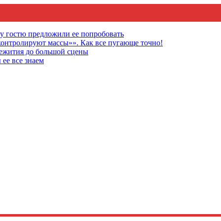
му гостю предложили ее попробовать
онтролируют массы»». Как все пугающе точно!
щежития до большой сцены
 ее все знаем