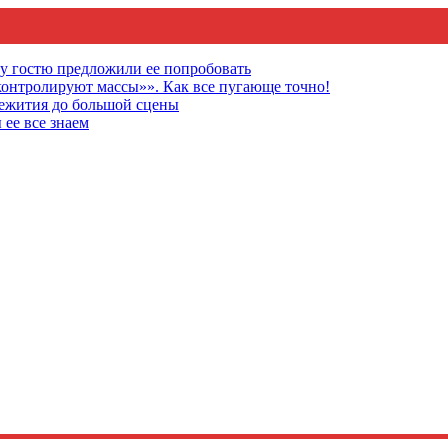
му гостю предложили ее попробовать
онтролируют массы»». Как все пугающе точно!
щежития до большой сцены
 ее все знаем