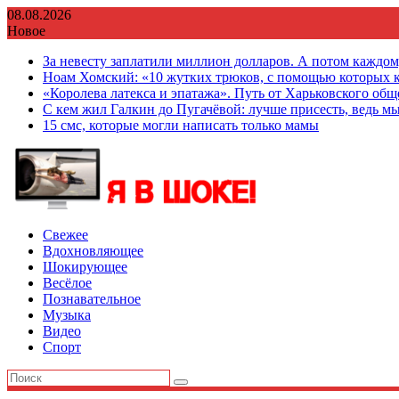
Перейти
08.08.2026
к
Новое
содержимому
За невесту заплатили миллион долларов. А потом каждо
Ноам Хомский: «10 жутких трюков, с помощью которых к
«Королева латекса и эпатажа». Путь от Харьковского об
С кем жил Галкин до Пугачёвой: лучше присесть, ведь мы
15 смс, которые могли написать только мамы
Свежее
Вдохновляющее
Шокирующее
Весёлое
Познавательное
Музыка
Видео
Спорт