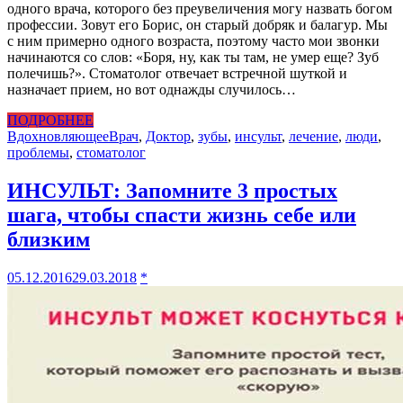
одного врача, которого без преувеличения могу назвать богом
профессии. Зовут его Борис, он старый добряк и балагур. Мы
с ним примерно одного возраста, поэтому часто мои звонки
начинаются со слов: «Боря, ну, как ты там, не умер еще? Зуб
полечишь?». Стоматолог отвечает встречной шуткой и
назначает прием, но вот однажды случилось…
ПОДРОБНЕЕ
Вдохновляющее
Врач
,
Доктор
,
зубы
,
инсульт
,
лечение
,
люди
,
проблемы
,
стоматолог
ИНСУЛЬТ: Запомните 3 простых
шага, чтобы спасти жизнь себе или
близким
05.12.2016
29.03.2018
*