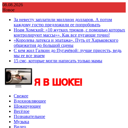
Перейти
08.08.2026
к
Новое
содержимому
За невесту заплатили миллион долларов. А потом
каждому гостю предложили ее попробовать
Ноам Хомский: «10 жутких трюков, с помощью которых
контролируют массы»». Как все пугающе точно!
«Королева латекса и эпатажа». Путь от Харьковского
общежития до большой сцены
С кем жил Галкин до Пугачёвой: лучше присесть, ведь
мы ее все знаем
15 смс, которые могли написать только мамы
Свежее
Вдохновляющее
Шокирующее
Весёлое
Познавательное
Музыка
Видео