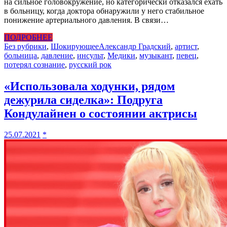
на сильное головокружение, но категорически отказался ехать
в больницу, когда доктора обнаружили у него стабильное
понижение артериального давления. В связи…
ПОДРОБНЕЕ
Без рубрики
,
Шокирующее
Александр Градский
,
артист
,
больница
,
давление
,
инсульт
,
Медики
,
музыкант
,
певец
,
потерял сознание
,
русский рок
«Использовала ходунки, рядом
дежурила сиделка»: Подруга
Кондулайнен о состоянии актрисы
25.07.2021
*