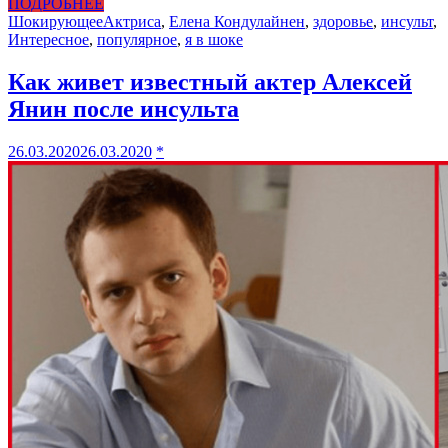
ПОДРОБНЕЕ
Шокирующее
Актриса
,
Елена Кондулайнен
,
здоровье
,
инсульт
,
Интересное
,
популярное
,
я в шоке
Как живет известный актер Алексей
Янин после инсульта
26.03.2020
26.03.2020
*