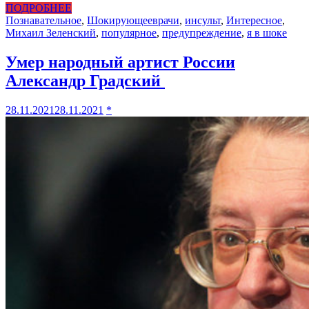
ПОДРОБНЕЕ
Познавательное
,
Шокирующее
врачи
,
инсульт
,
Интересное
,
Михаил Зеленский
,
популярное
,
предупреждение
,
я в шоке
Умер народный артист России
Александр Градский
28.11.2021
28.11.2021
*