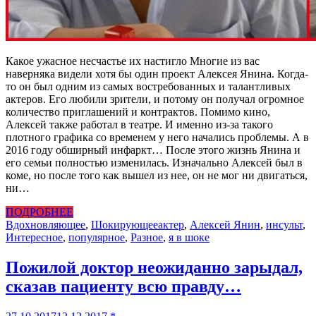
Какое ужасное несчастье их настигло Многие из вас
наверняка видели хотя бы один проект Алексея Янина. Когда-
то он был одним из самых востребованных и талантливых
актеров. Его любили зрители, и потому он получал огромное
количество приглашений и контрактов. Помимо кино,
Алексей также работал в театре. И именно из-за такого
плотного графика со временем у него начались проблемы. А в
2016 году обширный инфаркт… После этого жизнь Янина и
его семьи полностью изменилась. Изначально Алексей был в
коме, но после того как вышел из нее, он не мог ни двигаться,
ни…
ПОДРОБНЕЕ
Вдохновляющее
,
Шокирующее
актер
,
Алексей Янин
,
инсульт
,
Интересное
,
популярное
,
Разное
,
я в шоке
Пожилой доктор неожиданно зарыдал,
сказав пациенту всю правду…