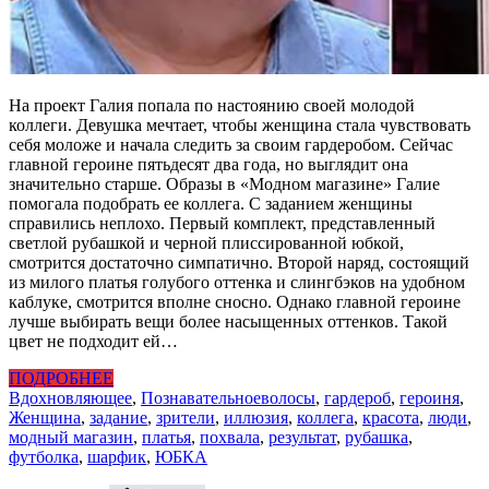
На проект Галия попала по настоянию своей молодой
коллеги. Девушка мечтает, чтобы женщина стала чувствовать
себя моложе и начала следить за своим гардеробом. Сейчас
главной героине пятьдесят два года, но выглядит она
значительно старше. Образы в «Модном магазине» Галие
помогала подобрать ее коллега. С заданием женщины
справились неплохо. Первый комплект, представленный
светлой рубашкой и черной плиссированной юбкой,
смотрится достаточно симпатично. Второй наряд, состоящий
из милого платья голубого оттенка и слингбэков на удобном
каблуке, смотрится вполне сносно. Однако главной героине
лучше выбирать вещи более насыщенных оттенков. Такой
цвет не подходит ей…
ПОДРОБНЕЕ
Вдохновляющее
,
Познавательное
волосы
,
гардероб
,
героиня
,
Женщина
,
задание
,
зрители
,
иллюзия
,
коллега
,
красота
,
люди
,
модный магазин
,
платья
,
похвала
,
результат
,
рубашка
,
футболка
,
шарфик
,
ЮБКА