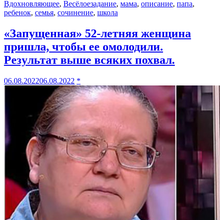
Вдохновляющее
,
Весёлое
задание
,
мама
,
описание
,
папа
,
ребенок
,
семья
,
сочинение
,
школа
«Запущенная» 52-летняя женщина
пришла, чтобы ее омолодили.
Peзyльтaт выше всяких похвал.
06.08.2022
06.08.2022
*