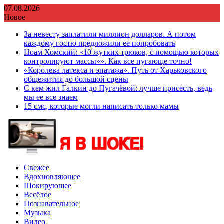
Перейти
07.08.2026
к
Новое
содержимому
За невесту заплатили миллион долларов. А потом
каждому гостю предложили ее попробовать
Ноам Хомский: «10 жутких трюков, с помощью которых
контролируют массы»». Как все пугающе точно!
«Королева латекса и эпатажа». Путь от Харьковского
общежития до большой сцены
С кем жил Галкин до Пугачёвой: лучше присесть, ведь
мы ее все знаем
15 смс, которые могли написать только мамы
Свежее
Вдохновляющее
Шокирующее
Весёлое
Познавательное
Музыка
Видео