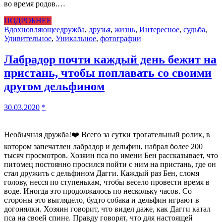
во время родов.…
ПОДРОБНЕЕ
Вдохновляющее
дружба
,
друзья
,
жизнь
,
Интересное
,
судьба
,
Удивительное
,
Уникальное
,
фотографии
Лабрадор почти каждый день бежит на
пристань, чтобы поплавать со своими
другом дельфином
30.03.2020
*
Необычная дружба!❤️ Всего за сутки трогательный ролик, в
котором запечатлен лабрадор и дельфин, набрал более 200
тысяч просмотров. Хозяин пса по имени Бен рассказывает, что
питомец постоянно просился пойти с ним на пристань, где он
стал дружить с дельфином Дагги. Каждый раз Бен, сломя
голову, несся по ступенькам, чтобы весело провести время в
воде. Иногда это продолжалось по нескольку часов. Со
стороны это выглядело, будто собака и дельфин играют в
догонялки. Хозяин говорит, что видел даже, как Дагги катал
пса на своей спине. Правду говорят, что для настоящей