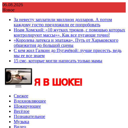
Перейти
06.08.2026
к
Новое
содержимому
За невесту заплатили миллион долларов. А потом
каждому гостю предложили ее попробовать
Ноам Хомский: «10 жутких трюков, с помощью которых
контролируют массы»». Как все пугающе точно!
«Королева латекса и эпатажа». Путь от Харьковского
общежития до большой сцены
С кем жил Галкин до Пугачёвой: лучше присесть, ведь
мы ее все знаем
15 смс, которые могли написать только мамы
Свежее
Вдохновляющее
Шокирующее
Весёлое
Познавательное
Музыка
Видео