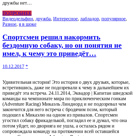
дружбы нет…
ПОДРОБНЕЕ
Видео
дельфин
,
дружба
,
Интересное
,
лабладор
,
популярное
,
Разное
,
я в шоке
Спортсмен решил накормить
бездомную собаку, но он понятия не
имел, к чему это приведёт…
10.12.2017
*
Удивительная история! Это история о двух друзьях, которые,
встретившись, даже не подозревали к чему в дальнейшем их
приведёт эта встреча. 24.11.2014, Эквадор | Капитан шведской
команды на чемпионате мира по приключенческим гонкам
(Adventure Racing) Микаэль Линднорд и не подозревал чем
закончится для него встреча с бродячим псом, который
подошел к Микаэлю на одном из привалов. Спортсмен
угостил собаку фрикаделькой, погладил ее и думал, что она
потом уйдет, но дворняга не ушла, а осталась рядом и
сопровождала команду на протяжении всей оставшейся