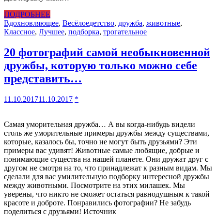
ПОДРОБНЕЕ
Вдохновляющее
,
Весёлое
детство
,
дружба
,
животные
,
Классное
,
Лучшее
,
подборка
,
трогательное
20 фотографий самой необыкновенной
дружбы, которую только можно себе
представить…
11.10.2017
11.10.2017
*
Самая уморительная дружба… А вы когда-нибудь видели
столь же уморительные примеры дружбы между существами,
которые, казалось бы, точно не могут быть друзьями? Эти
примеры вас удивят! Животные самые любящие, добрые и
понимающие существа на нашей планете. Они дружат друг с
другом не смотря на то, что принадлежат к разным видам. Мы
сделали для вас умилительную подборку интересной дружбы
между животными. Посмотрите на этих милашек. Мы
уверены, что никто не сможет остаться равнодушным к такой
красоте и доброте. Понравились фотографии? Не забудь
поделиться с друзьями! Источник