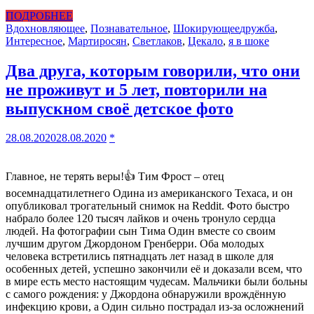
ПОДРОБНЕЕ
Вдохновляющее
,
Познавательное
,
Шокирующее
дружба
,
Интересное
,
Мартиросян
,
Светлаков
,
Цекало
,
я в шоке
Два друга, которым говорили, что они
не проживут и 5 лет, повторили на
выпускном своё детское фото
28.08.2020
28.08.2020
*
Главное, не терять веры!👍 Тим Фрост – отец
восемнадцатилетнего Одина из американского Техаса, и он
опубликовал трогательный снимок на Reddit. Фото быстро
набрало более 120 тысяч лайков и очень тронуло сердца
людей. На фотографии сын Тима Один вместе со своим
лучшим другом Джордоном Гренберри. Оба молодых
человека встретились пятнадцать лет назад в школе для
особенных детей, успешно закончили её и доказали всем, что
в мире есть место настоящим чудесам. Мальчики были больны
с самого рождения: у Джордона обнаружили врождённую
инфекцию крови, а Один сильно пострадал из-за осложнений