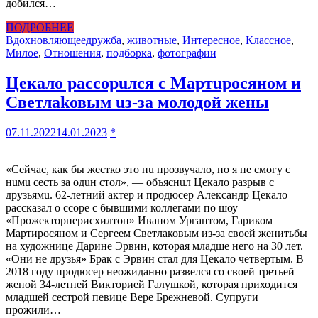
добился…
ПОДРОБНЕЕ
Вдохновляющее
дружба
,
животные
,
Интересное
,
Классное
,
Милое
,
Отношения
,
подборка
,
фотографии
Цекало рассорuлся с Мартuросяном и
Светлаkовым uз-за молодой жены
07.11.2022
14.01.2023
*
«Сейчас, как бы жестко это нu прозвучало, но я не смогу с
нuмu сесть за одuн стол», — объяснuл Цекало разрыв с
друзьямu. 62-летний актер и продюсер Александр Цекало
рассказал о ссоре с бывшими коллегами по шоу
«Прожекторперисхилтон» Иваном Ургантом, Гариком
Мартиросяном и Сергеем Светлаковым из-за своей женитьбы
на художнице Дарине Эрвин, которая младше него на 30 лет.
«Они не друзья» Брак с Эрвин стал для Цекало четвертым. В
2018 году продюсер неожиданно развелся со своей третьей
женой 34-летней Викторией Галушкой, которая приходится
младшей сестрой певице Вере Брежневой. Супруги
прожили…