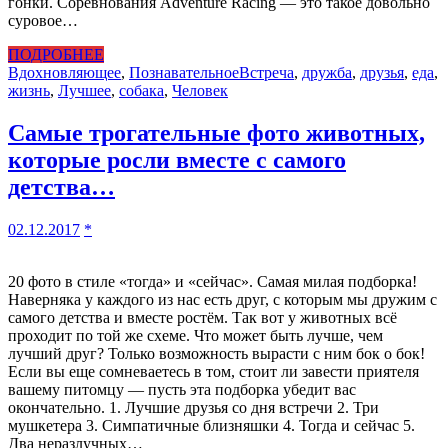
гонки. Соревнования Adventure Racing — это такое довольно
суровое…
ПОДРОБНЕЕ
Вдохновляющее
,
Познавательное
Встреча
,
дружба
,
друзья
,
еда
,
жизнь
,
Лучшее
,
собака
,
Человек
Самые трогательные фото животных,
которые росли вместе с самого
детства…
02.12.2017
*
20 фото в стиле «тогда» и «сейчас». Самая милая подборка!
Наверняка у каждого из нас есть друг, с которым мы дружим с
самого детства и вместе ростём. Так вот у животных всё
проходит по той же схеме. Что может быть лучше, чем
лучший друг? Только возможность вырасти с ним бок о бок!
Если вы еще сомневаетесь в том, стоит ли завести приятеля
вашему питомцу — пусть эта подборка убедит вас
окончательно. 1. Лучшие друзья со дня встречи 2. Три
мушкетера 3. Симпатичные близняшки 4. Тогда и сейчас 5.
Два неразлучных…