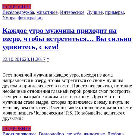
ПОДРОБНЕЕ
Весёлое
дружба
,
животные
,
Интересное
,
Лучшее
,
примеры
,
Умора
,
фотографии
Каждое утро мужчина приходит на
озеро, чтобы встретиться… Вы сильно
удивитесь, с кем!
22.10.2016
23.11.2017
*
Этот пожилой мужчина каждое утро, выходя из дома
направляется к озеру, чтобы встретиться со своим лучшим
другом и пригласить его в гости. Просто невероятно, но такие
необычные отношения главный герой ролика смог построить
с существом крайне диким и осторожным. Другом этого
мужчины стала выдра, которая привязалась к нему ничуть не
меньше, чем он к ней. Именно такое отношение к животным и
можно назвать Человеческим! P.S. Не забывайте делиться с
друзьями!
ПОДРОБНЕЕ
Вдохновляющее
,
Видео
добро
,
дружба
,
животные
,
Любовь
,