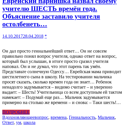
Еврейский парнишка назвал своему
учителю ШЕСТЬ времён года.
Объяснение заставило учителя
остолбенеть…
14.10.2017
28.04.2018
*
Он дал просто гениальнейший ответ… Он не совсем
правильно понял вопрос учителя, однако ответ на вопрос,
который был услышан, в итоге просто сразил учителя
наповал. Он и не думал, что этот парень так умён.
Представьте солнечную Одессу… Еврейская мама приводит
шестилетнего сына в школу. На тестировании мальчика
просят сказать, сколько времен года он знает… Ребенок
ненадолго задумывается – видимо считает – и уверенно
выдает: – Шесть! Учительница со всем доступным ей тактом
намекает: – Подумай еще раз… Мальчик задумывается
примерно на столько же времени – и снова: – Таки шесть!…
ПОДРОБНЕЕ
Вдохновляющее
вопрос
,
времена
,
Гениальность
,
Мальчик
,
Ответ
,
ум
,
школа