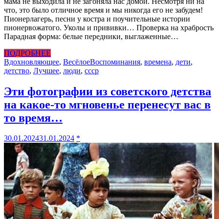
мама не выходила и не загоняла нас домой. Несмотря ни на
что, это было отличное время и мы никогда его не забудем!
Пионерлагерь, песни у костра и поучительные истории
пионервожатого. Уколы и прививки… Проверка на храбрость
Парадная форма: белые передники, выглаженные…
ПОДРОБНЕЕ
Вдохновляющее
,
Весёлое
Воспоминания
,
времена
,
дети
,
детство
,
Лучшее
,
люди
,
ссср
Эти фотографии из советского детства
на какое-то мгновенье перенесут вас в
то время…
30.01.2024
31.01.2024
*