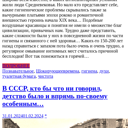
жили люди Средневековья. Но мало кто представляет себе,
какие гигиенические проблемы скрывались также за
вычурными платьями эпохи рококо и романтичной
внешностью героинь начала XIX века… Подобные
воздушные красавицы и понятия не имели о множестве благ
цивилизации, привычных нам. Трудно даже представить,
какие сложности были у них в повседневной жизни по части
гигиены и связанного с ней здоровья… Каких-то 150-200 лет
назад справиться с запахом пота было очень и очень трудно, а
регулярное омывание интимных мест считалось причиной
бесплодия! Вот так понежиться в горячей…
ПОДРОБНЕЕ
Познавательное
,
Шокирующее
времена
,
гигиена
,
духи
,
туалетная бумага
,
чистота
В СССР, кто бы что ни говорил,
детство было и впрямь по-своему
особенным…
31.01.2024
01.02.2024
*