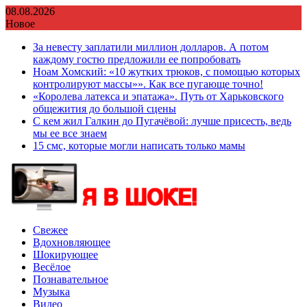
Перейти
08.08.2026
к
Новое
содержимому
За невесту заплатили миллион долларов. А потом
каждому гостю предложили ее попробовать
Ноам Хомский: «10 жутких трюков, с помощью которых
контролируют массы»». Как все пугающе точно!
«Королева латекса и эпатажа». Путь от Харьковского
общежития до большой сцены
С кем жил Галкин до Пугачёвой: лучше присесть, ведь
мы ее все знаем
15 смс, которые могли написать только мамы
Свежее
Вдохновляющее
Шокирующее
Весёлое
Познавательное
Музыка
Видео