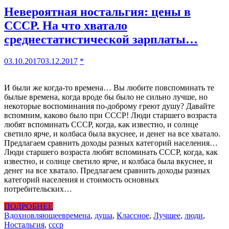
Невероятная ностальгия: цены в
СССР. На что хватало
среднестатистической зарплаты…
03.10.2017
03.12.2017
*
И были же когда-то времена… Вы любите повспоминать те
былые времена, когда вроде бы было не сильно лучше, но
некоторые воспоминания по-доброму греют душу? Давайте
вспомним, каково было при СССР! Люди старшего возраста
любят вспоминать СССР, когда, как известно, и солнце
светило ярче, и колбаса была вкуснее, и денег на все хватало.
Предлагаем сравнить доходы разных категорий населения…
Люди старшего возраста любят вспоминать СССР, когда, как
известно, и солнце светило ярче, и колбаса была вкуснее, и
денег на все хватало. Предлагаем сравнить доходы разных
категорий населения и стоимость основных
потребительских…
ПОДРОБНЕЕ
Вдохновляющее
времена
,
душа
,
Классное
,
Лучшее
,
люди
,
Ностальгия
,
ссср