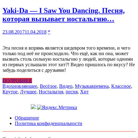
Yaki-Da — I Saw You Dancing. Песня,
которая вызывает ностальгию…
23.08.2017
11.04.2018
*
Эта песня и впрямь является шедевром того времени, и чего
только под неё не происходило. Что ещё, как ни она, может
вызвать столь сильную ностальгию у людей, которые одними
из первых услышали этот хит?! Видео пришлось по вкусу? Не
забудь поделиться с друзьями!
ПОДРОБНЕЕ
Вдохновляющее
,
Весёлое
,
Видео
,
Музыка
времена
,
Классное
,
Крутое
,
Лучшее
,
Ностальгия
,
песня
,
Хит
Обращение
Политика конфиденциальности