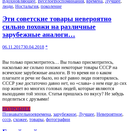
Вдохновляющее
,
Весёлое
Воспоминания
,
времена
,
Лучшее
,
люди
,
Ностальгия
,
поколение
Эти советские товары невероятно
сильно похожи на различные
зарубежные аналоги…
06.11.2017
30.04.2018
*
Вы только присмотритесь… Вы только присмотритесь,
насколько же сильно похожи некоторые товары СССР на
всяческие зарубежные аналоги. В то время ни о каком
плагиате и речи не было, но всё равно люди повторялись.
СССР уже достаточно давно нет, но «слава» о нем еще до сих
пор живет во многих головах людей, которые являются
выходцами той эпохи. Статья пришлась по вкусу? Не забудь
поделиться с друзьями!
ПОДРОБНЕЕ
Познавательное
времена
,
зарубежное
,
Лучшее
,
Невероятное
,
ссср
,
схожее
,
товары
,
фотографии