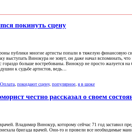
mся покинуть сцену
 стороны публики многие артисты попали в тяжелую финансовую 
ьку выступать Винокура не зовут, он даже начал вспоминать, чт
 гораздо больше востребованы. Винокур не просто жалуется на б
душии к судьбе артистов, ведь…
Оплата
,
покидают сцену
,
популярное
,
я в шоке
морист честно рассказал о своем состоя
рачей. Владимир Винокур, которому сейчас 71 год заставил пр
ехала бригада врачей. Они-то и провели все необходимые манип