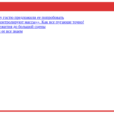
му гостю предложили ее попробовать
онтролируют массы»». Как все пугающе точно!
щежития до большой сцены
 ее все знаем