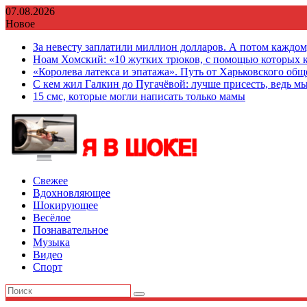
Перейти
07.08.2026
к
Новое
содержимому
За невесту заплатили миллион долларов. А потом каждо
Ноам Хомский: «10 жутких трюков, с помощью которых к
«Королева латекса и эпатажа». Путь от Харьковского об
С кем жил Галкин до Пугачёвой: лучше присесть, ведь мы
15 смс, которые могли написать только мамы
Свежее
Вдохновляющее
Шокирующее
Весёлое
Познавательное
Музыка
Видео
Спорт