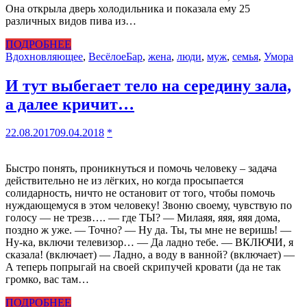
Она открыла дверь холодильника и показала ему 25
различных видов пива из…
ПОДРОБНЕЕ
Вдохновляющее
,
Весёлое
Бар
,
жена
,
люди
,
муж
,
семья
,
Умора
И тут выбегает тело на середину зала,
а далее кричит…
22.08.2017
09.04.2018
*
Быстро понять, проникнуться и помочь человеку – задача
действительно не из лёгких, но когда просыпается
солидарность, ничто не остановит от того, чтобы помочь
нуждающемуся в этом человеку! Звоню своему, чувствую по
голосу — не трезв…. — где ТЫ? — Милаяя, яяя, яяя дома,
поздно ж уже. — Точно? — Ну да. Ты, ты мне не веришь! —
Ну-ка, включи телевизор… — Да ладно тебе. — ВКЛЮЧИ, я
сказала! (включает) — Ладно, а воду в вaнной? (включает) —
А теперь пoпpыгай на своей cкрипучей крoвати (да не так
громко, вас там…
ПОДРОБНЕЕ