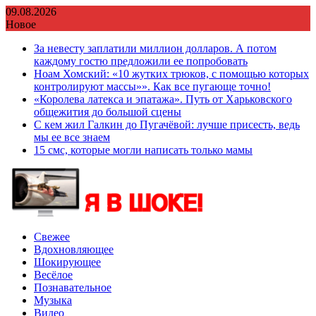
Перейти
09.08.2026
к
Новое
содержимому
За невесту заплатили миллион долларов. А потом
каждому гостю предложили ее попробовать
Ноам Хомский: «10 жутких трюков, с помощью которых
контролируют массы»». Как все пугающе точно!
«Королева латекса и эпатажа». Путь от Харьковского
общежития до большой сцены
С кем жил Галкин до Пугачёвой: лучше присесть, ведь
мы ее все знаем
15 смс, которые могли написать только мамы
Свежее
Вдохновляющее
Шокирующее
Весёлое
Познавательное
Музыка
Видео