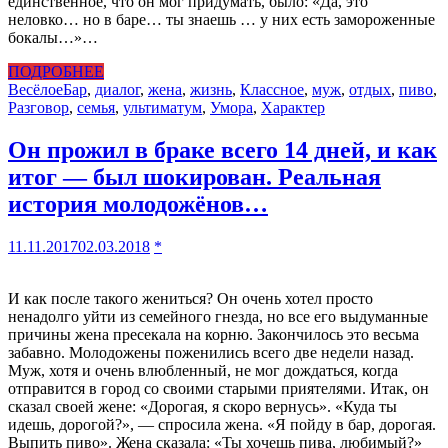
единственное, что он мог придумать, было: «Да, это
неловко… но в баре… ты знаешь … у них есть замороженные
бокалы…»…
ПОДРОБНЕЕ
Весёлое
Бар
,
диалог
,
жена
,
жизнь
,
Классное
,
муж
,
отдых
,
пиво
,
Разговор
,
семья
,
ультиматум
,
Умора
,
Характер
Он прожил в браке всего 14 дней, и как
итог — был шокирован. Реальная
история молодожёнов…
11.11.2017
02.03.2018
*
И как после такого жениться? Он очень хотел просто
ненадолго уйти из семейного гнезда, но все его выдуманные
причины жена пресекала на корню. Закончилось это весьма
забавно. Молодожены поженились всего две недели назад.
Муж, хотя и очень влюбленный, не мог дождаться, когда
отправится в город со своими старыми приятелями. Итак, он
сказал своей жене: «Дорогая, я скоро вернусь». «Куда ты
идешь, дорогой?», — спросила жена. «Я пойду в бар, дорогая.
Выпить пиво». Жена сказала: «Ты хочешь пива, любимый?»