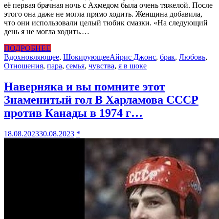
её первая брачная ночь с Ахмедом была очень тяжелой. После
этого она даже не могла прямо ходить. Женщина добавила,
что они использовали целый тюбик смазки. «На следующий
день я не могла ходить.…
ПОДРОБНЕЕ
Вдохновляющее
,
Шокирующее
Айрис Джонс
,
брак
,
Любовь
,
Отношения
,
пара
,
семья
,
чувства
,
я в шоке
Наверняка и вы помните этот
Знаменитый гол В Харламова СССР
против Канады в 1974 г…
18.08.2023
30.08.2023
*