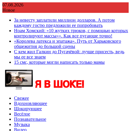
Перейти
07.08.2026
к
Новое
содержимому
За невесту заплатили миллион долларов. А потом
каждому гостю предложили ее попробовать
Ноам Хомский: «10 жутких трюков, с помощью которых
контролируют массы»». Как все пугающе точно!
«Королева латекса и эпатажа». Путь от Харьковского
общежития до большой сцены
С кем жил Галкин до Пугачёвой: лучше присесть, ведь
мы ее все знаем
15 смс, которые могли написать только мамы
Свежее
Вдохновляющее
Шокирующее
Весёлое
Познавательное
Музыка
Видео