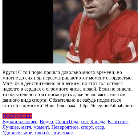
Круто! С той поры прошло довольно много времени, но
многие до сих пор пересматривают этот момент с гордостью.
Матч был действительно эпическим, но этот гол остался
надолго в сердцах о огромного числа людей. Если не видели,
то обязательно стоит посмотреть даже не являясь фанатом
данного вида спорта! Обязательно не забудь поделиться
статьёй с друзьями! Наш Телеграм – https://teleg.one/alibabainfo
ПОДРОБНЕЕ
Вдохновляющее
,
Видео
,
Спорт
Года
,
гол
,
Канада
,
Классное
,
Лучшее
,
матч
,
момент
,
Невероятное
,
спорт
,
ссср
,
Удивительное
,
хоккей
,
эпическое