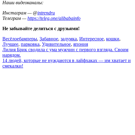
Наши видеоканалы:
Инстаграм — @
intrendru
Телеграм —
https://teleg.one/alibabainfo
Не забывайте делиться с друзьями!
Весёлое
бамперы
,
Забавное
,
задумка
,
Интересное
,
кошки
,
Лучшее
,
парковка
,
Удивительное
,
япония
Навигация
Лилия Брик сводила с ума мужчин с первого взгляда. Своим
нарядом.
по
14 людей, которые не нуждаются в лайфхаках — им хватает и
записям
смекалки!