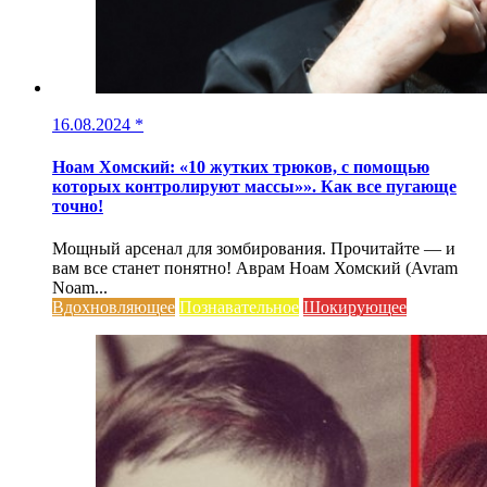
16.08.2024
*
Ноам Хомский: «10 жутких трюков, с помощью
которых контролируют массы»». Как все пугающе
точно!
Мощный арсенал для зомбирования. Прочитайте — и
вам все станет понятно! Аврам Ноам Хомский (Avram
Noam...
Вдохновляющее
Познавательное
Шокирующее