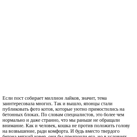
Если пост собирает миллион лайков, значит, тема
заинтересовала многих. Так и вышло, японцы стали
публиковать фото котов, которые уютно примостились на
бетонных блоках. По словам специалистов, это более чем
нормально и даже странно, что мы раньше не обращали
внимание. Как и человек, кошка не против положить голову
на возвышение, ради комфорта. И будь вместо твердого
бетона мягкий ковер, они бы предпочли его, но в условиях