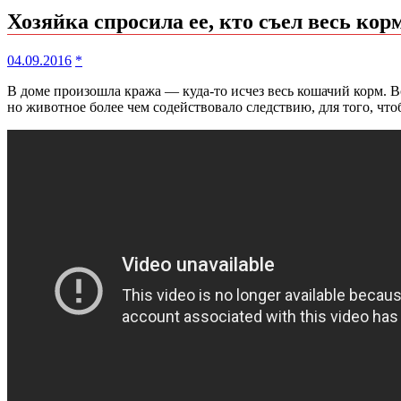
Хозяйка спросила ее, кто съел весь кор
04.09.2016
*
В доме произошла кража — куда-то исчез весь кошачий корм. 
но животное более чем содействовало следствию, для того, что