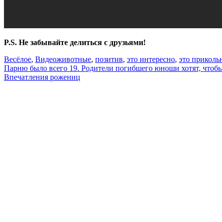
P.S. Не забывайте делиться с друзьями!
Весёлое
,
Видео
животные
,
позитив
,
это интересно
,
это приколь
Навигация
Парню было всего 19. Родители погибшего юноши хотят, чтобы 
Впечатления рожениц
по
записям