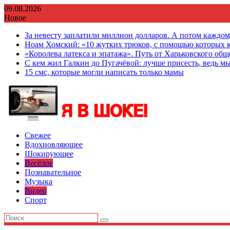
Перейти
09.08.2026
к
Новое
содержимому
За невесту заплатили миллион долларов. А потом каждо
Ноам Хомский: «10 жутких трюков, с помощью которых к
«Королева латекса и эпатажа». Путь от Харьковского об
С кем жил Галкин до Пугачёвой: лучше присесть, ведь мы
15 смс, которые могли написать только мамы
Свежее
Вдохновляющее
Шокирующее
Весёлое
Познавательное
Музыка
Видео
Спорт