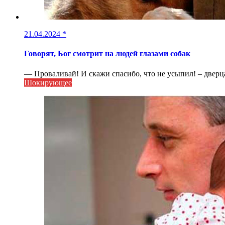
21.04.2024
*
Говорят, Бог смотрит на людей глазами собак
— Проваливай! И скажи спасибо, что не усыпил! – дверца
Шокирующее