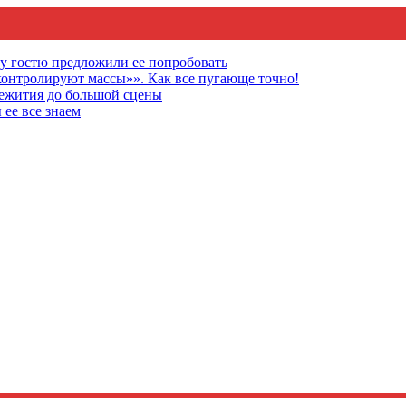
му гостю предложили ее попробовать
онтролируют массы»». Как все пугающе точно!
щежития до большой сцены
 ее все знаем