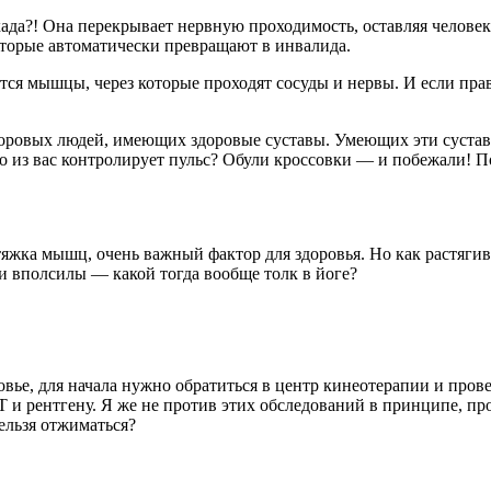
да?! Она перекрывает нервную проходимость, оставляя человека
оторые автоматически превращают в инвалида.
тся мышцы, через которые проходят сосуды и нервы. И если пр
здоровых людей, имеющих здоровые суставы. Умеющих эти суста
то из вас контролирует пульс? Обули кроссовки — и побежали! 
яжка мышц, очень важный фактор для здоровья. Но как растягива
 вполсилы — какой тогда вообще толк в йоге?
ровье, для начала нужно обратиться в центр кинеотерапии и п
 и рентгену. Я же не против этих обследований в принципе, пр
ельзя отжиматься?