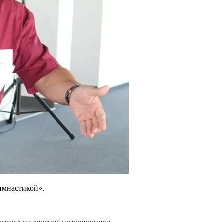
имнастикой».
взгляд на лечение позвоночника…