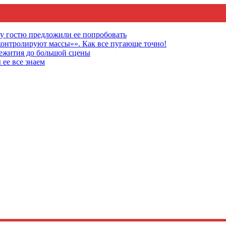
му гостю предложили ее попробовать
онтролируют массы»». Как все пугающе точно!
щежития до большой сцены
 ее все знаем