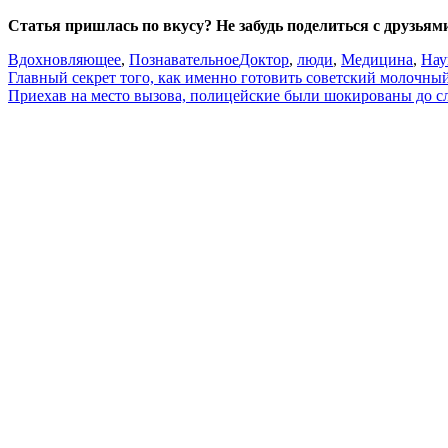
Статья пришлась по вкусу? Не забудь поделиться с друзьям
Вдохновляющее
,
Познавательное
Доктор
,
люди
,
Медицина
,
Нау
Навигация
Главный секрет того, как именно готовить советский молочн
Приехав на место вызова, полицейские были шокированы до 
по
записям