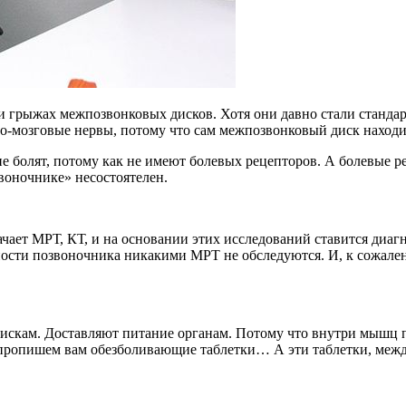
и грыжах межпозвонковых дисков. Хотя они давно стали стандар
о-мозговые нервы, потому что сам межпозвонковый диск находи
не болят, потому как не имеют болевых рецепторов. А болевые 
оночнике» несостоятелен.
начает МРТ, КТ, и на основании этих исследований ставится диагн
ости позвоночника никакими МРТ не обследуются. И, к сожалени
ам. Доставляют питание органам. Потому что внутри мышц прох
пропишем вам обезболивающие таблетки… А эти таблетки, между 