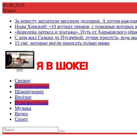
Перейти
06.08.2026
к
Новое
содержимому
За невесту заплатили миллион долларов. А потом каждо
Ноам Хомский: «10 жутких трюков, с помощью которых к
«Королева латекса и эпатажа». Путь от Харьковского об
С кем жил Галкин до Пугачёвой: лучше присесть, ведь мы
15 смс, которые могли написать только мамы
Свежее
Вдохновляющее
Шокирующее
Весёлое
Познавательное
Музыка
Видео
Спорт