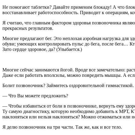
Не помогают таблетки? Давайте применим блокаду! А что блока
восстанавливает работоспособность. Приводит к операциям, к
Я считаю, что главным фактором здоровья позвоночника являю
прекрасных результатов.
Многие предлагают бег. Это неплохая аэробная нагрузка для 
обуви; умеющих контролировать пульс до бега, после бега… К
Зато сердце здоровое, да? (Улыбается.)
Многие сейчас занимаются йогой. Вроде все замечательно: раст
Даже если работать вполсилы, можно повредить мышцы. А если
Болит позвоночник? Займитесь оздоровительной гимнастикой.
— Что Вы можете предложить?
— Чтобы избавиться от боли в позвоночнике, вернуть ему здо
Ту самую диагностику, которую необходимо добавить к МРТ, КТ
наклоняться или нельзя наклоняться? Можно отжиматься или н
Я делю позвоночник на три части. Так же, как и все тело.