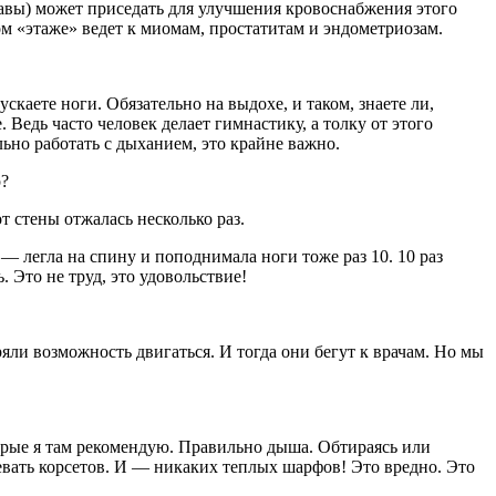
тавы) может приседать для улучшения кровоснабжения этого
м «этаже» ведет к миомам, простатитам и эндометриозам.
аете ноги. Обязательно на выдохе, и таком, знаете ли,
Ведь часто человек делает гимнастику, а толку от этого
льно работать с дыханием, это крайне важно.
р?
т стены отжалась несколько раз.
 — легла на спину и поподнимала ноги тоже раз 10. 10 раз
 Это не труд, это удовольствие!
яли возможность двигаться. И тогда они бегут к врачам. Но мы
рые я там рекомендую. Правильно дыша. Обтираясь или
девать корсетов. И — никаких теплых шарфов! Это вредно. Это