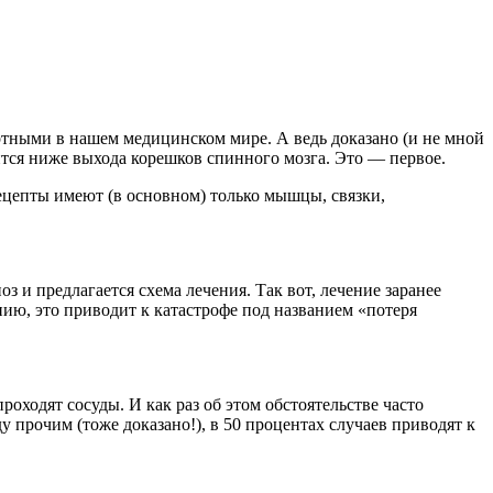
тными в нашем медицинском мире. А ведь доказано (и не мной
тся ниже выхода корешков спинного мозга. Это — первое.
рецепты имеют (в основном) только мышцы, связки,
оз и предлагается схема лечения. Так вот, лечение заранее
ю, это приводит к катастрофе под названием «потеря
одят сосуды. И как раз об этом обстоятельстве часто
прочим (тоже доказано!), в 50 процентах случаев приводят к