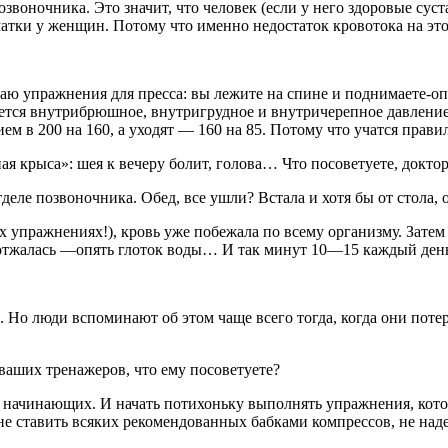
воночника. Это значит, что человек (если у него здоровые сус
атки у женщин. Потому что именно недостаток кровотока на это
упражнения для пресса: вы лежите на спине и поднимаете-опуск
ется внутрибрюшное, внутригрудное и внутричерепное давление. 
ием в 200 на 160, а уходят — 160 на 85. Потому что учатся прави
я крыса»: шея к вечеру болит, голова… Что посоветуете, докто
ле позвоночника. Обед, все ушли? Встала и хотя бы от стола, о
ех упражнениях!), кровь уже побежала по всему организму. Затем
 отжалась —опять глоток воды… И так минут 10—15 каждый день.
 Но люди вспоминают об этом чаще всего тогда, когда они потер
 ваших тренажеров, что ему посоветуете?
начинающих. И начать потихоньку выполнять упражнения, кото
, не ставить всяких рекомендованных бабками компрессов, не на