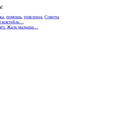
и!
ка
,
помощь
,
поясница
,
Советы
ый коктейль…
слёз. Жаль малыша…