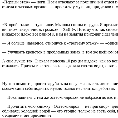
«Первый этаж» — ноги. Ноги отвечают за поясничный отдел поз
отдела и тазовых органов — простаты у мужчин, придатков и м
«Второй этаж» — туловище. Мышцы спины и груди. Я предлагаю 
внятном, энергичном, громком: «Ха!!!!». Потому что так снижа
никакого: плохо все равно! К нам на занятия приходят с давлен
— Я больше, наверное, отношусь к «третьему этажу» — «офисна
— Улучшать кровоток в проблемных зонах, в том же шейном отде
А еще лучше так. Сначала присела 10 раз (на выдохе, как во вс
отжалась. Причем так: отжалась — сделала глоток воды, опять
Нужно помнить, просто зарубить на носу: жизнь есть движение.
можем сами себя поднять, нужно только не лениться работать.
— Пока пациент с тем же остеохондрозом не добрался до вас и
— Прочитать мою книжку «Остеохондроз — не приговор», для 
обливаясь холодной водой — что угодно, только не греть себя
ухудшает гемоциркуляцию.