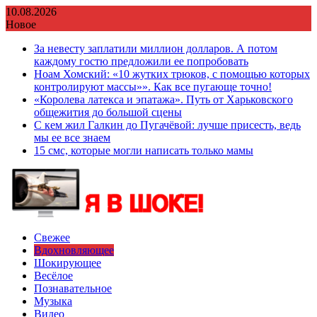
Перейти
10.08.2026
к
Новое
содержимому
За невесту заплатили миллион долларов. А потом
каждому гостю предложили ее попробовать
Ноам Хомский: «10 жутких трюков, с помощью которых
контролируют массы»». Как все пугающе точно!
«Королева латекса и эпатажа». Путь от Харьковского
общежития до большой сцены
С кем жил Галкин до Пугачёвой: лучше присесть, ведь
мы ее все знаем
15 смс, которые могли написать только мамы
Свежее
Вдохновляющее
Шокирующее
Весёлое
Познавательное
Музыка
Видео