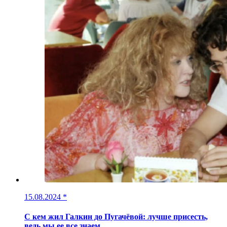
15.08.2024
*
С кем жил Галкин до Пугачёвой: лучше присесть,
ведь мы ее все знаем