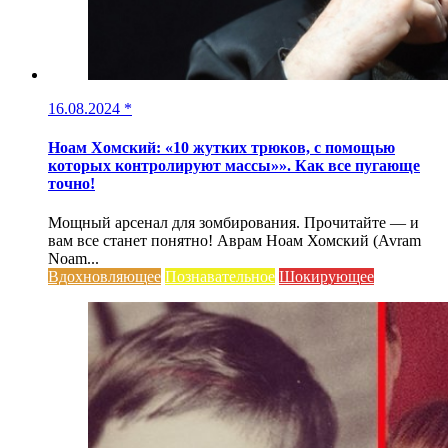
16.08.2024
*
Ноам Хомский: «10 жутких трюков, с помощью
которых контролируют массы»». Как все пугающе
точно!
Мощный арсенал для зомбирования. Прочитайте — и
вам все станет понятно! Аврам Ноам Хомский (Avram
Noam...
Вдохновляющее
Познавательное
Шокирующее