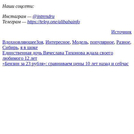
Наши соцсети:
Инстаграм —
@intrendru
Телеграм —
https://teleg.one/alibabainfo
Источник
Вдохновляющее
Зоя
,
Интересное
,
Модель
,
популярное
,
Разное
,
Сибирь
,
я в шоке
Навигация
Единственная дочь Вячеслава Тихонова ждала своего
любимого 12 лет
по
«Бензин за 23 рубля»: сравниваем цены 10 лет назад и сейчас
записям