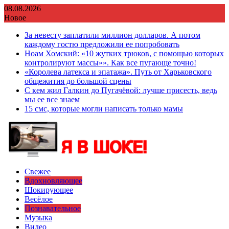
Перейти
08.08.2026
к
Новое
содержимому
За невесту заплатили миллион долларов. А потом
каждому гостю предложили ее попробовать
Ноам Хомский: «10 жутких трюков, с помощью которых
контролируют массы»». Как все пугающе точно!
«Королева латекса и эпатажа». Путь от Харьковского
общежития до большой сцены
С кем жил Галкин до Пугачёвой: лучше присесть, ведь
мы ее все знаем
15 смс, которые могли написать только мамы
Свежее
Вдохновляющее
Шокирующее
Весёлое
Познавательное
Музыка
Видео