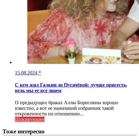
15.08.2024
*
С кем жил Галкин до Пугачёвой: лучше присесть,
ведь мы ее все знаем
О предыдущих браках Аллы Борисовны хорошо
известно, а вот ее нынешний избранник такой
откровенности по отношению...
Шокирующее
Тоже интересно