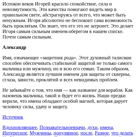
Испокон веков Игорей красило спокойствие, сила и
невозмутимость. Эти качества помогают видеть мир в
правильном свете, абстрагируясь от всего, что может быть
ненужным. Игоря абсолютно не беспокоит сама возможность
быть проклятым. Он знает, что его это не затронет. Это делает
Игоря самым сильным именем-оберегом в нашем списке.
Почти самым сильным.
Александр
Имя, означающее «защитник рода». Этот духовный талисман
способен обеспечивать стабильной защитой не только самого
мальчика или мужчину, но и всю его семью. Таким образом,
Александр является лучшим именем для защиты от скверны,
сглаза, зависти, проклятий и всех невидимых проблем.
Не забывайте о том, что имя — как название для корабля. Как
назовешь мальчика, такой и будет его жизнь. Наши предки
верили, что имена обладают особой магией, которая дарует
человеку силы, удачу и защиту.
Источник
Вдохновляющее
,
Познавательное
врачи
,
духи
,
имена
,
Интересное
,
Мужчины
,
популярное
,
после
,
Разное
,
что делать