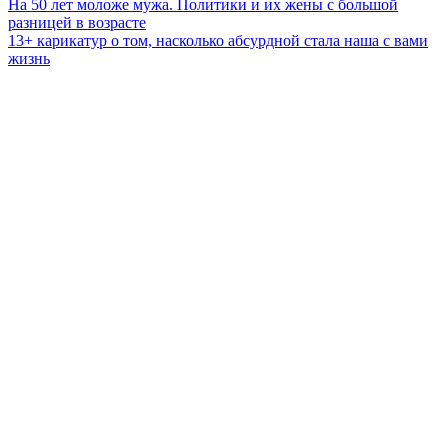
Навигация
На 50 лет моложе мужа. Политики и их жены с большой
разницей в возрасте
по
13+ карикатур о том, насколько абсурдной стала наша с вами
записям
жизнь