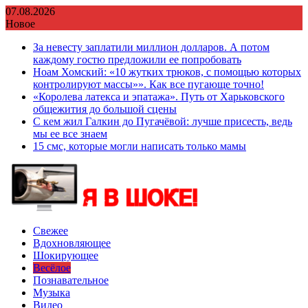
Перейти
07.08.2026
к
Новое
содержимому
За невесту заплатили миллион долларов. А потом
каждому гостю предложили ее попробовать
Ноам Хомский: «10 жутких трюков, с помощью которых
контролируют массы»». Как все пугающе точно!
«Королева латекса и эпатажа». Путь от Харьковского
общежития до большой сцены
С кем жил Галкин до Пугачёвой: лучше присесть, ведь
мы ее все знаем
15 смс, которые могли написать только мамы
Свежее
Вдохновляющее
Шокирующее
Весёлое
Познавательное
Музыка
Видео