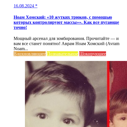
16.08.2024
*
Ноам Хомский: «10 жутких трюков, с помощью
которых контролируют массы»». Как все пугающе
точно!
Мощный арсенал для зомбирования. Прочитайте — и
вам все станет понятно! Аврам Ноам Хомский (Avram
Noam...
Вдохновляющее
Познавательное
Шокирующее