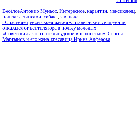
Источник
Весёлое
Антонио Муньос
,
Интересное
,
карантин
,
мексиканец
,
пошла за чипсами
,
собака
,
я в шоке
Навигация
«Спасение ценой своей жизни»: итальянский священник
отказался от вентилятора в пользу молодых
по
«Советский актер с голливудской внешностью»: Сергей
записям
Мартынов и его жена-красавица Ирина Алфёрова