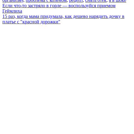
организму
,
проблема с коленом
,
рецепт
,
снять отек
,
я в шоке
Навигация
Если что-то застряло в горле — воспользуйся приемом
Геймлиха
по
15 раз, когда мама придумала, как дешево нарядить дочку в
записям
платье с ″красной дорожки″