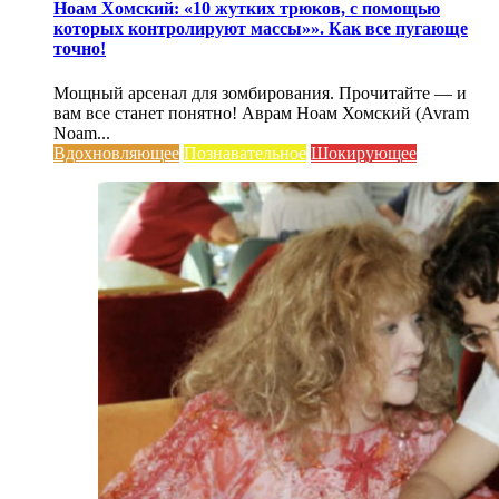
Ноам Хомский: «10 жутких трюков, с помощью
которых контролируют массы»». Как все пугающе
точно!
Мощный арсенал для зомбирования. Прочитайте — и
вам все станет понятно! Аврам Ноам Хомский (Avram
Noam...
Вдохновляющее
Познавательное
Шокирующее