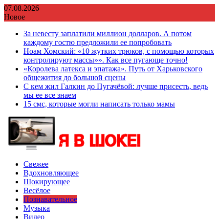
Перейти
07.08.2026
к
Новое
содержимому
За невесту заплатили миллион долларов. А потом
каждому гостю предложили ее попробовать
Ноам Хомский: «10 жутких трюков, с помощью которых
контролируют массы»». Как все пугающе точно!
«Королева латекса и эпатажа». Путь от Харьковского
общежития до большой сцены
С кем жил Галкин до Пугачёвой: лучше присесть, ведь
мы ее все знаем
15 смс, которые могли написать только мамы
Свежее
Вдохновляющее
Шокирующее
Весёлое
Познавательное
Музыка
Видео