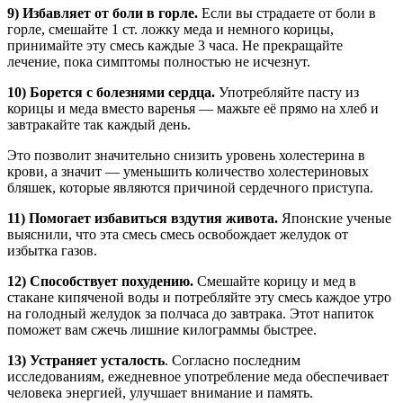
9) Избавляет от боли в горле.
Если вы страдаете от боли в
горле, смешайте 1 ст. ложку меда и немного корицы,
принимайте эту смесь каждые 3 часа. Не прекращайте
лечение, пока симптомы полностью не исчезнут.
10) Борется с болезнями сердца.
Употребляйте пасту из
корицы и меда вместо варенья — мажьте её прямо на хлеб и
завтракайте так каждый день.
Это позволит значительно снизить уровень холестерина в
крови, а значит — уменьшить количество холестериновых
бляшек, которые являются причиной сердечного приступа.
11) Помогает избавиться вздутия живота.
Японские ученые
выяснили, что эта смесь смесь освобождает желудок от
избытка газов.
12) Способствует похудению.
Смешайте корицу и мед в
стакане кипяченой воды и потребляйте эту смесь каждое утро
на голодный желудок за полчаса до завтрака. Этот напиток
поможет вам сжечь лишние килограммы быстрее.
13) Устраняет усталость
. Согласно последним
исследованиям, ежедневное употребление меда обеспечивает
человека энергией, улучшает внимание и память.