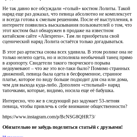
Не так давно все обсуждали «голый» костюм Лолиты. Такой
наряд еще раз доказал, что певица абсолютно не комплексует
и всегда готова к смелым решениям. После её выступления, в
интернете появились высказывания пользователей о том, что
этот костюм был обнаружен в продаже на известном
китайском сайте «Aliexpress». Там ли приобретала свой
сценический наряд Лолита остаётся только догадываться.
В этот раз артистка снова всех удивила. В этом ролике она не
только нелепо одета, но и исполняла необычный танец прямо
в аэропорту. Свидетели такого творческого порыва
недоумевают – что же это все-таки было? Помимо странных
движений, певица была одета в бесформенное, странное
платье, которое по виду больше подходит для сна или дома,
чем для выхода куда-либо. Дополнен «стильный» наряд
тапочками, которые, видимо, носила еще её бабушка.
Интересно, что же в следующий раз задумает 53-летняя
певица, чтобы привлечь к себе внимание общественности?
https://www.instagram.com/p/BcNSG8QHR73/
Обязательно не забудь поделиться статьёй с друзьями!