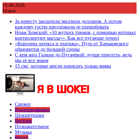
Перейти
10.08.2026
к
Новое
содержимому
За невесту заплатили миллион долларов. А потом
каждому гостю предложили ее попробовать
Ноам Хомский: «10 жутких трюков, с помощью которых
контролируют массы»». Как все пугающе точно!
«Королева латекса и эпатажа». Путь от Харьковского
общежития до большой сцены
С кем жил Галкин до Пугачёвой: лучше присесть, ведь
мы ее все знаем
15 смс, которые могли написать только мамы
Свежее
Вдохновляющее
Шокирующее
Весёлое
Познавательное
Музыка
Видео