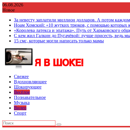
Перейти
06.08.2026
к
Новое
содержимому
За невесту заплатили миллион долларов. А потом каждо
Ноам Хомский: «10 жутких трюков, с помощью которых к
«Королева латекса и эпатажа». Путь от Харьковского об
С кем жил Галкин до Пугачёвой: лучше присесть, ведь мы
15 смс, которые могли написать только мамы
Свежее
Вдохновляющее
Шокирующее
Весёлое
Познавательное
Музыка
Видео
Спорт