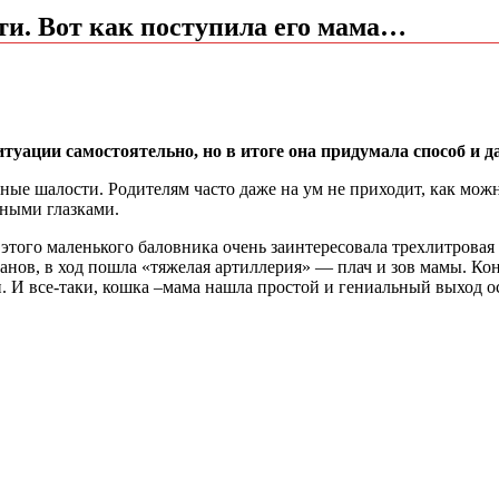
зти. Вот как поступила его мама…
итуации самостоятельно, но в итоге она придумала способ и 
ые шалости. Родителям часто даже на ум не приходит, как можн
нными глазками.
и этого маленького баловника очень заинтересовала трехлитровая 
иганов, в ход пошла «тяжелая артиллерия» — плач и зов мамы. Ко
. И все-таки, кошка –мама нашла простой и гениальный выход ос