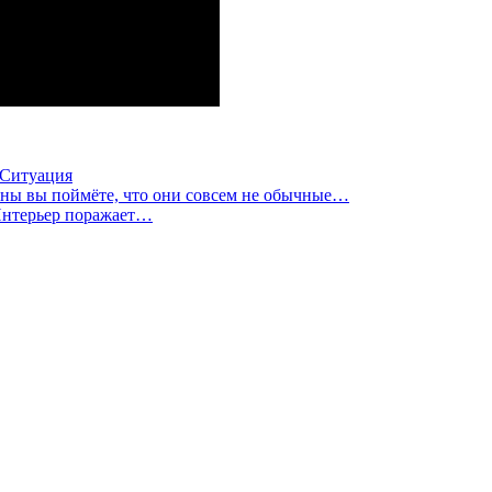
Ситуация
ны вы поймёте, что они совсем не обычные…
 Интерьер поражает…