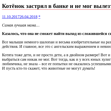
Котёнок застрял в банке и не мог выле
11.10.2017
26.04.2018
*
Самая лучшая мама…
Казалось, что она не сможет найти выход из сложившейся с
Все малыши немного шалопаи и весьма изобретательные на разн
действия. И главное, все это с ангельским выражением и неви
Котята тоже дети, и не просто дети, а в двойном размере! Вот 
выбраться сам никак не мог. Вот тогда, как и у всех юных хул
любимчика, не знала – все ее попытки не оказались успешными
И пусть кто-то скажет, что животные не могут думать!