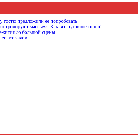
му гостю предложили ее попробовать
онтролируют массы»». Как все пугающе точно!
щежития до большой сцены
 ее все знаем