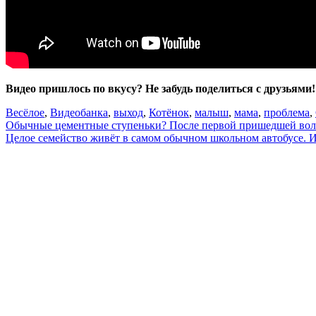
Видео пришлось по вкусу? Не забудь поделиться с друзьями!
Весёлое
,
Видео
банка
,
выход
,
Котёнок
,
малыш
,
мама
,
проблема
,
Навигация
Обычные цементные ступеньки? После первой пришедшей вол
Целое семейство живёт в самом обычном школьном автобусе.
по
записям