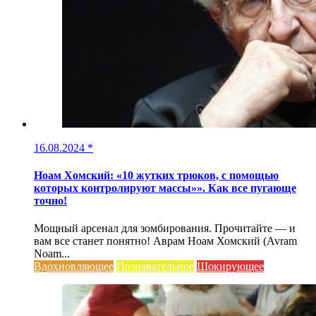
16.08.2024
*
Ноам Хомский: «10 жутких трюков, с помощью
которых контролируют массы»». Как все пугающе
точно!
Мощный арсенал для зомбирования. Прочитайте — и
вам все станет понятно! Аврам Ноам Хомский (Avram
Noam...
Вдохновляющее
Познавательное
Шокирующее