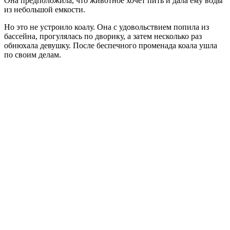
Она предположила, что животное хочет пить и дала ему воды
из небольшой емкости.
Но это не устроило коалу. Она с удовольствием попила из
бассейна, прогулялась по дворику, а затем несколько раз
обнюхала девушку. После беспечного променада коала ушла
по своим делам.