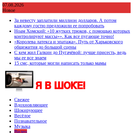
Перейти
07.08.2026
к
Новое
содержимому
За невесту заплатили миллион долларов. А потом
каждому гостю предложили ее попробовать
Ноам Хомский: «10 жутких трюков, с помощью которых
контролируют массы»». Как все пугающе точно!
«Королева латекса и эпатажа». Путь от Харьковского
общежития до большой сцены
С кем жил Галкин до Пугачёвой: лучше присесть, ведь
мы ее все знаем
15 смс, которые могли написать только мамы
Свежее
Вдохновляющее
Шокирующее
Весёлое
Познавательное
Музыка
Видео