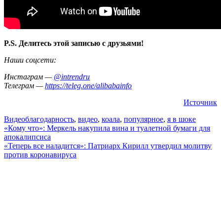
P.S. Делитесь этой записью с друзьями!
Наши соцсети:
Инстаграм —
@intrendru
Телеграм —
https://teleg.one/alibabainfo
Источник
Видео
благодарность
,
видео
,
коала
,
популярное
,
я в шоке
Навигация
«Кому что»: Меркель накупила вина и туалетной бумаги для
апокалипсиса
по
«Теперь все наладится»: Патриарх Кирилл утвердил молитву
записям
против коронавируса