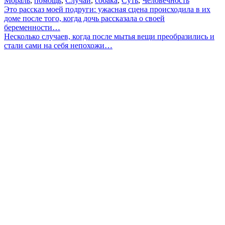
Мораль
,
помощь
,
Случай
,
собака
,
Суть
,
Человечность
Навигация
Это рассказ моей подруги: ужасная сцена происходила в их
доме после того, когда дочь рассказала о своей
по
беременности…
записям
Несколько случаев, когда после мытья вещи преобразились и
стали сами на себя непохожи…