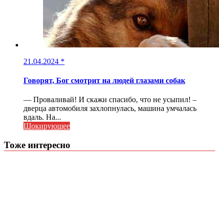
21.04.2024
*
Говорят, Бог смотрит на людей глазами собак
— Проваливай! И скажи спасибо, что не усыпил! –
дверца автомобиля захлопнулась, машина умчалась
вдаль. На...
Шокирующее
Тоже интересно