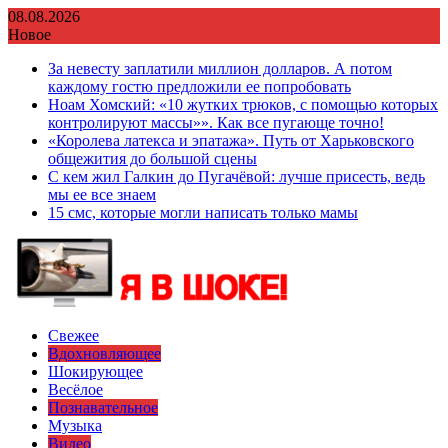
Перейти
08.08.2026
к
Новое
содержимому
За невесту заплатили миллион долларов. А потом
каждому гостю предложили ее попробовать
Ноам Хомский: «10 жутких трюков, с помощью которых
контролируют массы»». Как все пугающе точно!
«Королева латекса и эпатажа». Путь от Харьковского
общежития до большой сцены
С кем жил Галкин до Пугачёвой: лучше присесть, ведь
мы ее все знаем
15 смс, которые могли написать только мамы
Свежее
Вдохновляющее
Шокирующее
Весёлое
Познавательное
Музыка
Видео