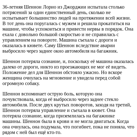
36-летняя Шеннон Лорио из Джорджии испытала столько
потрясений за один единственный день, сколько не
испытывает большинство людей на протяжении всей жизни.
В тот день она поругалась с мужем и решила прокатиться на
машине, чтобы успокоиться и привести нервы в порядок. Она
ехала с довольно большой скоростью и не справилась с
управлением на повороте. Машина съехала с дороги и
оказалась в кювете. Саму Шеннон вследствие аварии
выбросило через заднее окно автомобиля на багажник.
Шеннон потеряла сознание, и, поскольку её машина оказалась
далеко от дороги, никто из проезжающих не мог её видеть.
Положение дел для Шеннон обстояло ужасно. Но вскоре
женщина очнулась на мгновение и увидела перед собой
огромную собаку.
Шеннон вспоминает острую боль, которую она
почувствовала, когда её выбросило через заднее стекло
автомобиля. После двух крутых поворотов, заходя на третий,
Шеннон потеряла управление и съехала в кювет. Она
потеряла сознание, когда приземлилась на багажнике
машины. Шеннон была в крови и не могла двигаться. Когда
она очнулась, она подумала, что погибнет, пока не поняла, что
рядом с ней был ещё кто-то.