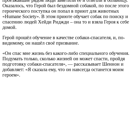
проезжавшие рядом люди заметили её и отвезли в больницу.
Оказалось, что Герой был бездомной собакой, по после этого
героического поступка он попал в приют для животных
«Humane Society». В этом приюте обучает собак по поиску и
спасению людей Хейди Риджди – она то и взяла Героя к себе
домой.
Герой прошёл обучение в качестве собаки-спасателя, и, по-
видимому, он нашёл своё призвание.
«Он спас мне жизнь без какого-либо специального обучения.
Подумать только, сколько жизней он может спасти, пройдя
подготовку собаки-спасателя», — рассказывает Шеннон и
добавляет: «Я сказала ему, что он навсегда останется моим
героем».