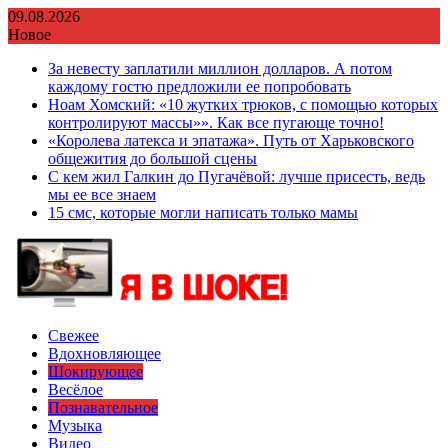
Перейти
09.08.2026
к
Новое
содержимому
За невесту заплатили миллион долларов. А потом
каждому гостю предложили ее попробовать
Ноам Хомский: «10 жутких трюков, с помощью которых
контролируют массы»». Как все пугающе точно!
«Королева латекса и эпатажа». Путь от Харьковского
общежития до большой сцены
С кем жил Галкин до Пугачёвой: лучше присесть, ведь
мы ее все знаем
15 смс, которые могли написать только мамы
Свежее
Вдохновляющее
Шокирующее
Весёлое
Познавательное
Музыка
Видео