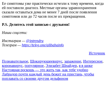
Ее симптомы уже практически исчезли к тому времени, когда
ей поставили диагноз. Местные органы здравоохранения
сказали оставаться дома не менее 7 дней после появления
симптомов или до 72 часов после их прекращения.
P.S. Делитесь этой записью с друзьями!
Наши соцсети:
Инстаграм —
@intrendru
Телеграм —
https://teleg.one/alibabainfo
Источник
Познавательное
,
Шокирующее
вирус
,
заражение
,
Интересное
,
коронавирус
,
популярное
,
Элизабет Шнайдер
,
я в шоке
Навигация
Настоящая роскошь — это жить так, как тебе удобно
Лабрадор почти каждый день бежит на пристань, чтобы
по
поплавать со своими другом дельфином
записям