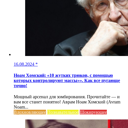
16.08.2024
*
Ноам Хомский: «10 жутких трюков, с помощью
которых контролируют массы»». Как все пугающе
точно!
Мощный арсенал для зомбирования. Прочитайте — и
вам все станет понятно! Аврам Ноам Хомский (Avram
Noam...
Вдохновляющее
Познавательное
Шокирующее