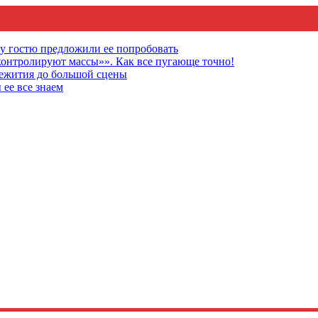
му гостю предложили ее попробовать
онтролируют массы»». Как все пугающе точно!
щежития до большой сцены
 ее все знаем