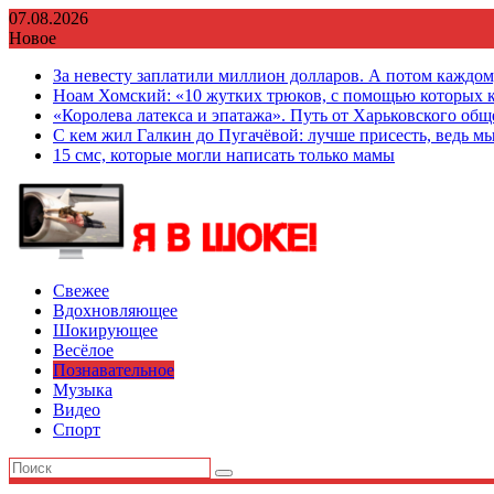
Перейти
07.08.2026
к
Новое
содержимому
За невесту заплатили миллион долларов. А потом каждо
Ноам Хомский: «10 жутких трюков, с помощью которых к
«Королева латекса и эпатажа». Путь от Харьковского об
С кем жил Галкин до Пугачёвой: лучше присесть, ведь мы
15 смс, которые могли написать только мамы
Свежее
Вдохновляющее
Шокирующее
Весёлое
Познавательное
Музыка
Видео
Спорт