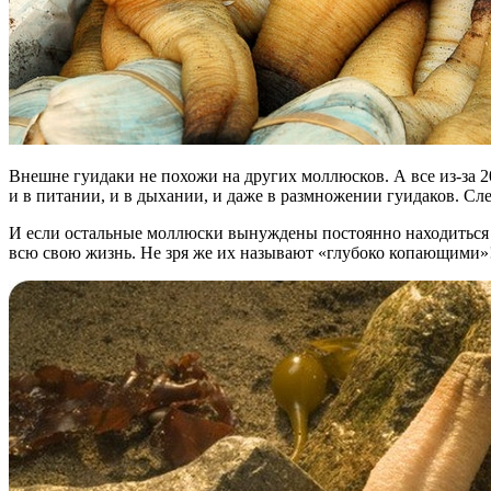
Внешне гуидаки не похожи на других моллюсков. А все из-за 2
и в питании, и в дыхании, и даже в размножении гуидаков. Сле
И если остальные моллюски вынуждены постоянно находиться в
всю свою жизнь. Не зря же их называют «глубоко копающими»! 