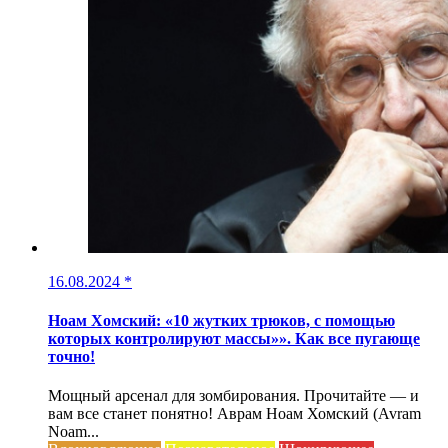
16.08.2024
*
Ноам Хомский: «10 жутких трюков, с помощью
которых контролируют массы»». Как все пугающе
точно!
Мощный арсенал для зомбирования. Прочитайте — и
вам все станет понятно! Аврам Ноам Хомский (Avram
Noam...