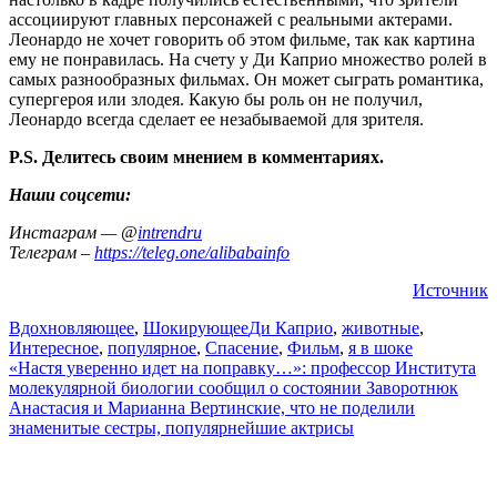
ассоциируют главных персонажей с реальными актерами.
Леонардо не хочет говорить об этом фильме, так как картина
ему не понравилась. На счету у Ди Каприо множество ролей в
самых разнообразных фильмах. Он может сыграть романтика,
супергероя или злодея. Какую бы роль он не получил,
Леонардо всегда сделает ее незабываемой для зрителя.
P.S. Делитесь своим мнением в комментариях.
Наши соцсети:
Инстаграм — @
intrendru
Телеграм –
https://teleg.one/alibabainfo
Источник
Вдохновляющее
,
Шокирующее
Ди Каприо
,
животные
,
Интересное
,
популярное
,
Спасение
,
Фильм
,
я в шоке
Навигация
«Настя уверенно идет на поправку…»: профессор Института
молекулярной биологии сообщил о состоянии Заворотнюк
по
Анастасия и Марианна Вертинские, что не поделили
записям
знаменитые сестры, популярнейшие актрисы