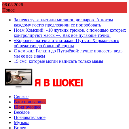
Перейти
06.08.2026
к
Новое
содержимому
За невесту заплатили миллион долларов. А потом
каждому гостю предложили ее попробовать
Ноам Хомский: «10 жутких трюков, с помощью которых
контролируют массы»». Как все пугающе точно!
«Королева латекса и эпатажа». Путь от Харьковского
общежития до большой сцены
С кем жил Галкин до Пугачёвой: лучше присесть, ведь
мы ее все знаем
15 смс, которые могли написать только мамы
Свежее
Вдохновляющее
Шокирующее
Весёлое
Познавательное
Музыка
Видео