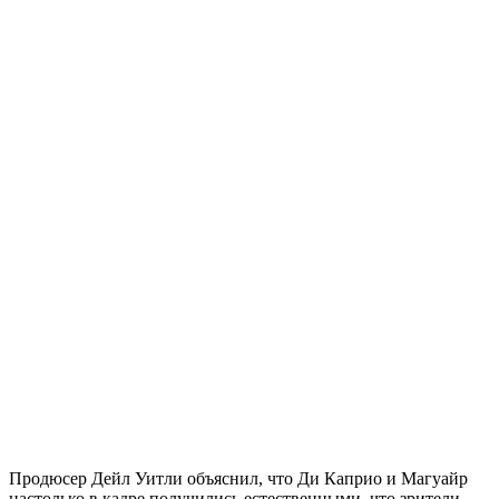
Продюсер Дейл Уитли объяснил, что Ди Каприо и Магуайр
настолько в кадре получились естественными, что зрители